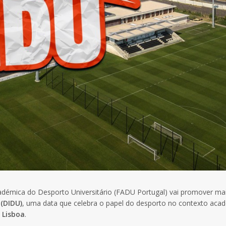
démica do Desporto Universitário (FADU Portugal) vai promover ma
 (DIDU)
, uma data que celebra o papel do desporto no contexto aca
 Lisboa
.