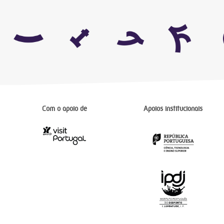
Com o apoio de
Apoios institucionais