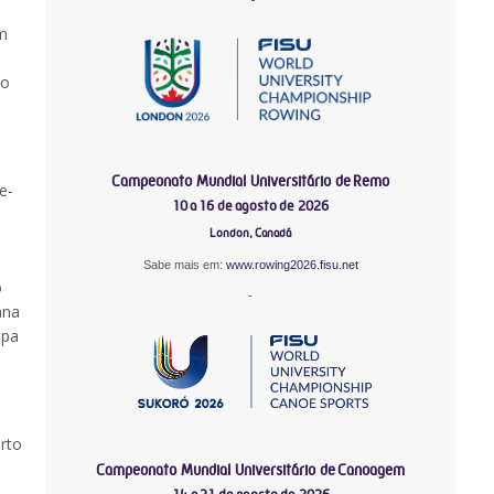
em
ão
Campeonato Mundial Universitário de Remo
e-
10 a 16 de agosto de 2026
London, Canadá
Sabe mais em:
www.rowing2026.fisu.net
o
-
ana
ipa
rto
Campeonato Mundial Universitário de Canoagem