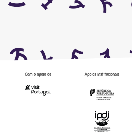
Com o apoio de
Apoios institucionais