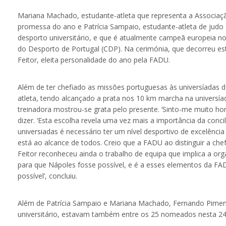
Mariana Machado, estudante-atleta que representa a Associaçã
promessa do ano e Patrícia Sampaio, estudante-atleta de judo
desporto universitário, e que é atualmente campeã europeia nos
do Desporto de Portugal (CDP). Na cerimónia, que decorreu es
Feitor, eleita personalidade do ano pela FADU.
Além de ter chefiado as missões portuguesas às universíadas d
atleta, tendo alcançado a prata nos 10 km marcha na universía
treinadora mostrou-se grata pelo presente. ‘Sinto-me muito ho
dizer. ‘Esta escolha revela uma vez mais a importância da conc
universiadas é necessário ter um nível desportivo de excel
está ao alcance de todos. Creio que a FADU ao distinguir a ch
Feitor reconheceu ainda o trabalho de equipa que implica a o
para que Nápoles fosse possível, e é a esses elementos da FA
possível’, concluiu.
Além de Patrícia Sampaio e Mariana Machado, Fernando Piment
universitário, estavam também entre os 25 nomeados nesta 24