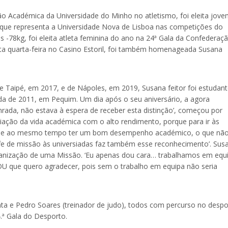
o Académica da Universidade do Minho no atletismo, foi eleita jov
 que representa a Universidade Nova de Lisboa nas competições do
 -78kg, foi eleita atleta feminina do ano na 24ª Gala da Confederaç
ta quarta-feira no Casino Estoril, foi também homenageada Susana
e Taipé, em 2017, e de Nápoles, em 2019, Susana feitor foi estudant
da de 2011, em Pequim. Um dia após o seu aniversário, a agora
nrada, não estava à espera de receber esta distinção’, começou por
iliação da vida académica com o alto rendimento, porque para ir às
ência e ao mesmo tempo ter um bom desempenho académico, o que nã
efe de missão às universiadas faz também esse reconhecimento’. Sus
rganização de uma Missão. ‘Eu apenas dou cara… trabalhamos em equ
DU que quero agradecer, pois sem o trabalho em equipa não seria
a e Pedro Soares (treinador de judo), todos com percurso no despo
.ª Gala do Desporto.