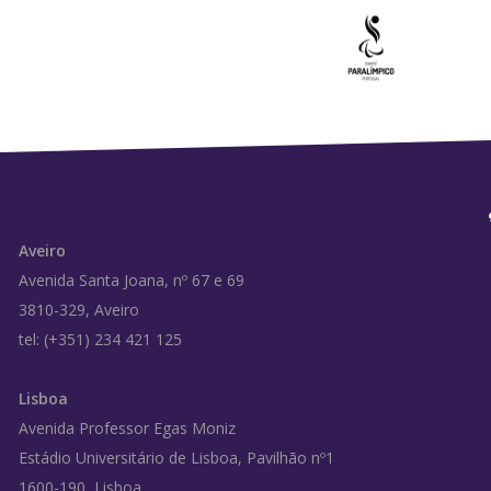
Aveiro
Avenida Santa Joana, nº 67 e 69
3810-329, Aveiro
tel: (+351) 234 421 125
Lisboa
Avenida Professor Egas Moniz
Estádio Universitário de Lisboa, Pavilhão nº1
1600-190, Lisboa