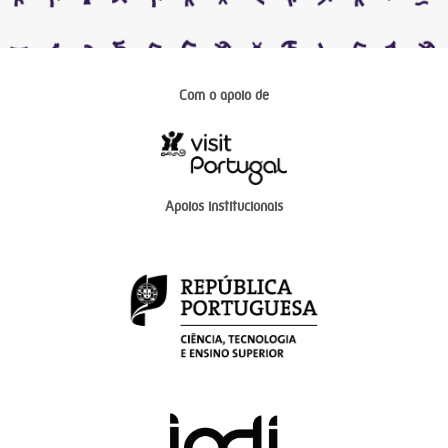
Com o apoio de
Apoios institucionais