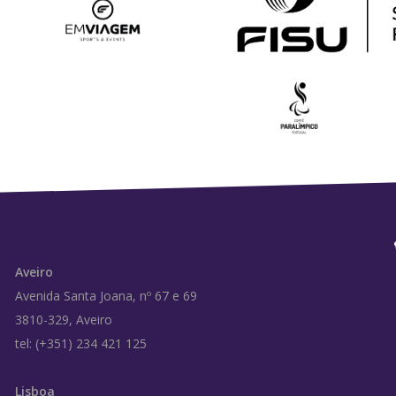
Aveiro
Avenida Santa Joana, nº 67 e 69
3810-329, Aveiro
tel: (+351) 234 421 125
Lisboa