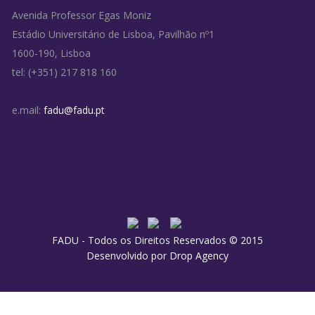
Avenida Professor Egas Moniz
Estádio Universitário de Lisboa, Pavilhão nº1
1600-190, Lisboa
tel: (+351) 217 818 160
e.mail:
fadu@fadu.pt
FADU - Todos os Direitos Reservados © 2015
Desenvolvido por
Drop Agency