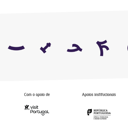
Com o apoio de
Apoios institucionais