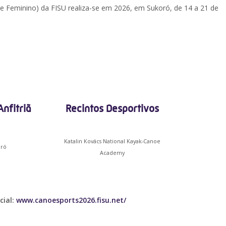
 Feminino) da FISU realiza-se em 2026, em Sukoró, de 14 a 21 de
nfitriã
Recintos Desportivos
Katalin Kovács National Kayak-Canoe
ró
Academy
cial:
www.canoesports2026.fisu.net/