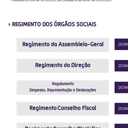
Publicado em DR de 16.05.2013, por Despacho do MPAP de 03.05.2013
› REGIMENTO DOS ÓRGÃOS SOCIAIS
Regimento da Assembleia-Geral
DOW
Regimento da Direção
DOW
Regulamento
DOW
Despesas, Representação e Deslocações
Regimento Conselho Fiscal
DOW