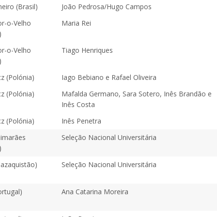
eiro (Brasil)
João Pedrosa/Hugo Campos
r-o-Velho
Maria Rei
)
r-o-Velho
Tiago Henriques
)
z (Polónia)
Iago Bebiano e Rafael Oliveira
z (Polónia)
Mafalda Germano, Sara Sotero, Inês Brandão e
Inês Costa
z (Polónia)
Inês Penetra
imarães
Seleção Nacional Universitária
)
Cazaquistão)
Seleção Nacional Universitária
rtugal)
Ana Catarina Moreira