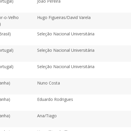
rtugal)
João Pereira
r-o-Velho
Hugo Figueiras/David Varela
)
Brasil)
Seleção Nacional Universitária
rtugal)
Seleção Nacional Universitária
rtugal)
Seleção Nacional Universitária
panha)
Nuno Costa
panha)
Eduardo Rodrigues
panha)
Ana/Tiago