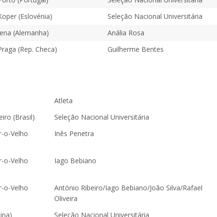
Koper (Eslovénia)
Seleção Nacional Universitária
Jena (Alemanha)
Anália Rosa
Praga (Rep. Checa)
Guilherme Bentes
Atleta
iro (Brasil)
Seleção Nacional Universitária
-o-Velho
Inês Penetra
-o-Velho
Iago Bebiano
-o-Velho
António Ribeiro/Iago Bebiano/João Silva/Rafael
Oliveira
ina)
Seleção Nacional Universitária