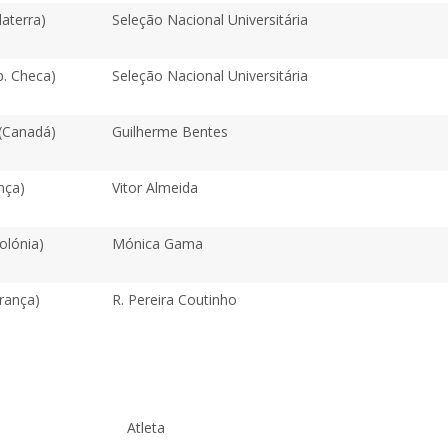
laterra)
Seleção Nacional Universitária
p. Checa)
Seleção Nacional Universitária
 (Canadá)
Guilherme Bentes
nça)
Vitor Almeida
olónia)
Mónica Gama
rança)
R. Pereira Coutinho
Atleta