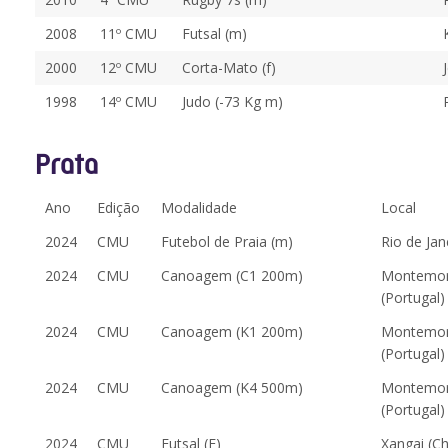
2008
11º CMU
Futsal (m)
2000
12º CMU
Corta-Mato (f)
1998
14º CMU
Judo (-73 Kg m)
Prata
Ano
Edição
Modalidade
Local
2024
CMU
Futebol de Praia (m)
Rio de Jane
2024
CMU
Canoagem (C1 200m)
Montemor
(Portugal)
2024
CMU
Canoagem (K1 200m)
Montemor
(Portugal)
2024
CMU
Canoagem (K4 500m)
Montemor
(Portugal)
2024
CMU
Futsal (F)
Xangai (Ch