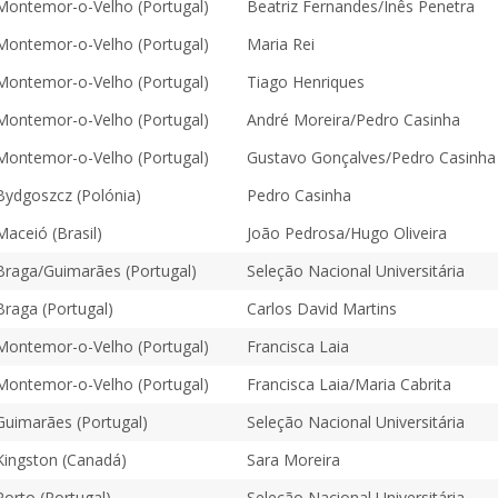
Montemor-o-Velho (Portugal)
Beatriz Fernandes/Inês Penetra
Montemor-o-Velho (Portugal)
Maria Rei
Montemor-o-Velho (Portugal)
Tiago Henriques
Montemor-o-Velho (Portugal)
André Moreira/Pedro Casinha
Montemor-o-Velho (Portugal)
Gustavo Gonçalves/Pedro Casinha
Bydgoszcz (Polónia)
Pedro Casinha
Maceió (Brasil)
João Pedrosa/Hugo Oliveira
Braga/Guimarães (Portugal)
Seleção Nacional Universitária
Braga (Portugal)
Carlos David Martins
Montemor-o-Velho (Portugal)
Francisca Laia
Montemor-o-Velho (Portugal)
Francisca Laia/Maria Cabrita
Guimarães (Portugal)
Seleção Nacional Universitária
Kingston (Canadá)
Sara Moreira
Porto (Portugal)
Seleção Nacional Universitária