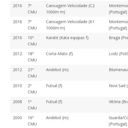
2016
7º
Canoagem Velocidade (C2
Montemor
CMU
1000m m)
(Portugal)
2016
7º
Canoagem Velocidade (K1
Montemor
CMU
1000m m)
(Portugal)
2016
10º
Karaté (Kata equipas f)
Braga (Por
CMU
2012
18º
Corta-Mato (f)
Lodz (Pol
CMU
2012
21º
Andebol (m)
Blumenau 
CMU
2010
2º
Futsal (f)
Novi Sad (
CMU
2008
1º
Futsal (f)
Vitória (Br
CMU
2000
16º
Andebol (m)
Guarda/Co
CMU
(Portugal)