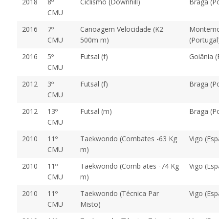
2018
8º
Ciclismo (Downhill)
Braga (Po
CMU
2016
7º
Canoagem Velocidade (K2
Montemo
CMU
500m m)
(Portugal
2016
5º
Futsal (f)
Goiânia (
CMU
2012
3º
Futsal (f)
Braga (Po
CMU
2012
13º
Futsal (m)
Braga (Po
CMU
2010
11º
Taekwondo (Combates -63 Kg
Vigo (Es
CMU
m)
2010
11º
Taekwondo (Comb ates -74 Kg
Vigo (Es
CMU
m)
2010
11º
Taekwondo (Técnica Par
Vigo (Es
CMU
Misto)