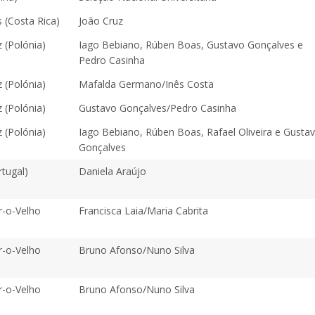
 (Costa Rica)
João Cruz
 (Polónia)
Iago Bebiano, Rúben Boas, Gustavo Gonçalves e
Pedro Casinha
 (Polónia)
Mafalda Germano/Inês Costa
 (Polónia)
Gustavo Gonçalves/Pedro Casinha
 (Polónia)
Iago Bebiano, Rúben Boas, Rafael Oliveira e Gusta
Gonçalves
tugal)
Daniela Araújo
-o-Velho
Francisca Laia/Maria Cabrita
-o-Velho
Bruno Afonso/Nuno Silva
-o-Velho
Bruno Afonso/Nuno Silva