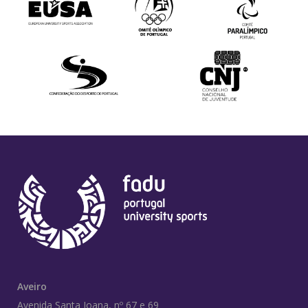
Aveiro
Avenida Santa Joana, nº 67 e 69