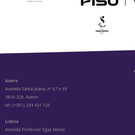
Aveiro
Avenida Santa Joana, nº 67 e 69
3810-329, Aveiro
tel: (+351) 234 421 125
Lisboa
Avenida Professor Egas Moniz