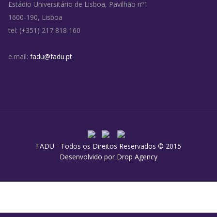
Estádio Universitário de Lisboa, Pavilhão nº1
1600-190, Lisboa
tel: (+351) 217 818 160
e.mail:
fadu@fadu.pt
FADU - Todos os Direitos Reservados © 2015
Desenvolvido por
Drop Agency