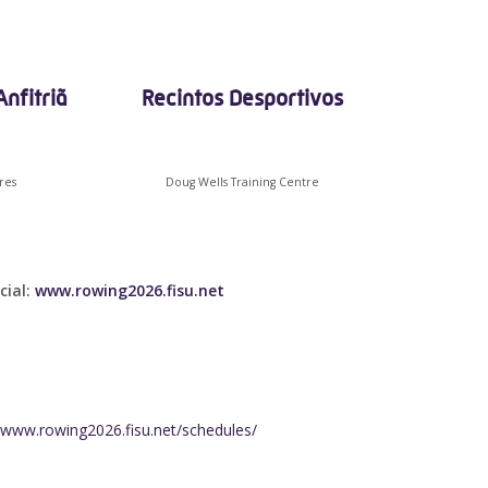
nfitriã
Recintos Desportivos
res
Doug Wells Training Centre
cial:
www.rowing2026.fisu.net
www.rowing2026.fisu.net/schedules/