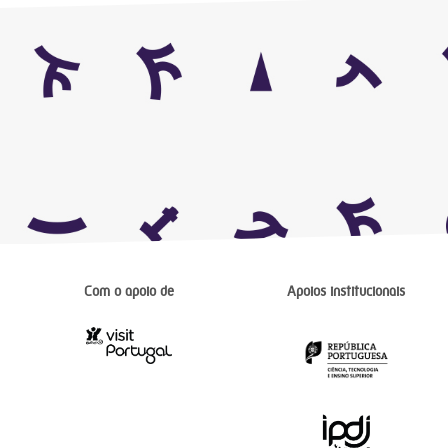
Com o apoio de
Apoios institucionais