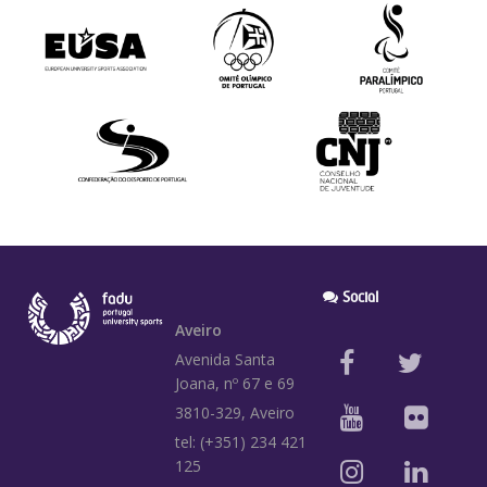
Social
Aveiro
Avenida Santa
Joana, nº 67 e 69
3810-329, Aveiro
tel: (+351) 234 421
125