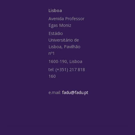
Lisboa
Avenida Professor
Egas Moniz
Estádio
Universitário de
Lisboa, Pavilhão
nº1
1600-190, Lisboa
tel: (+351) 217 818
160
e.mail:
fadu@fadu.pt