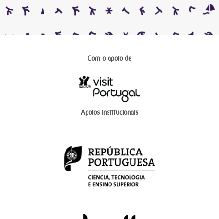
Com o apoio de
Apoios institucionais