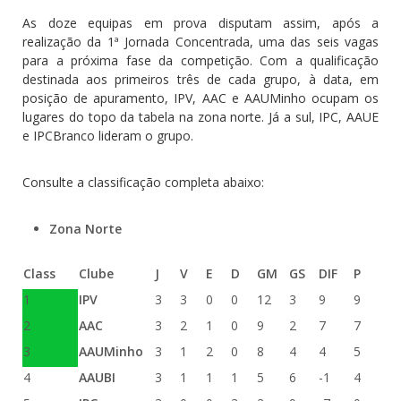
As doze equipas em prova disputam assim, após a
realização da 1ª Jornada Concentrada, uma das seis vagas
para a próxima fase da competição.
Com a qualificação
destinada aos primeiros três de cada grupo, à data, em
posição de apuramento, IPV, AAC e AAUMinho ocupam os
lugares do topo da tabela na zona norte. Já a sul, IPC, AAUE
e IPCBranco lideram o grupo.
Consulte a classificação completa abaixo:
Zona Norte
Class
Clube
J
V
E
D
GM
GS
DIF
P
1
IPV
3
3
0
0
12
3
9
9
2
AAC
3
2
1
0
9
2
7
7
3
AAUMinho
3
1
2
0
8
4
4
5
4
AAUBI
3
1
1
1
5
6
-1
4