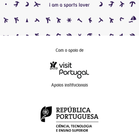
Com o apoio de
Apoios institucionais