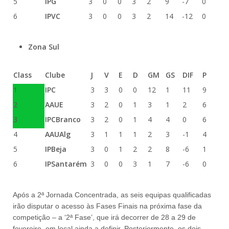
5
IPG
3
0
0
3
2
9
-7
0
6
IPVC
3
0
0
3
2
14
-12
0
Zona Sul
Class
Clube
J
V
E
D
GM
GS
DIF
P
1
IPC
3
3
0
0
12
1
11
9
2
AAUE
3
2
0
1
3
1
2
6
3
IPCBranco
3
2
0
1
4
4
0
6
4
AAUAlg
3
1
1
1
2
3
-1
4
5
IPBeja
3
0
1
2
2
8
-6
1
6
IPSantarém
3
0
0
3
1
7
-6
0
Após a 2ª Jornada Concentrada, as seis equipas qualificadas
irão disputar o acesso às Fases Finais na próxima fase da
competição – a ‘2ª Fase’, que irá decorrer de 28 a 29 de
fevereiro, em local ainda a definir.
Posteriormente, os dois