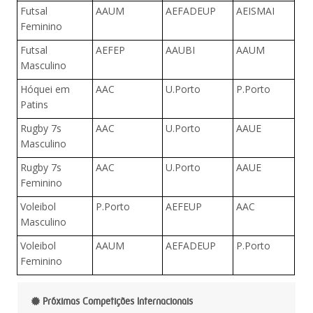
Futsal
AAUM
AEFADEUP
AEISMAI
Feminino
Futsal
AEFEP
AAUBI
AAUM
Masculino
Hóquei em
AAC
U.Porto
P.Porto
Patins
Rugby 7s
AAC
U.Porto
AAUE
Masculino
Rugby 7s
AAC
U.Porto
AAUE
Feminino
Voleibol
P.Porto
AEFEUP
AAC
Masculino
Voleibol
AAUM
AEFADEUP
P.Porto
Feminino
Próximas Competições Internacionais