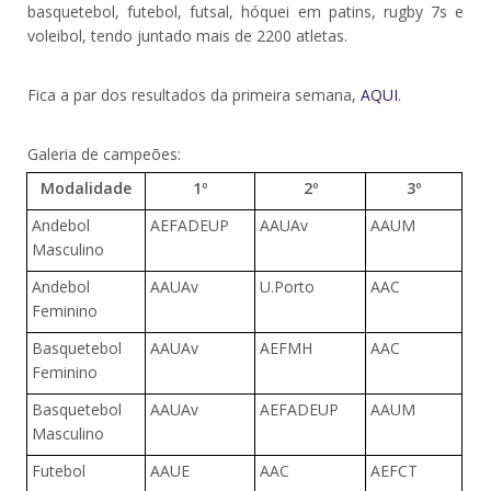
basquetebol, futebol, futsal, hóquei em patins, rugby 7s e
voleibol, tendo juntado mais de 2200 atletas.
Fica a par dos resultados da primeira semana,
AQUI
.
Galeria de campeões:
Modalidade
1º
2º
3º
Andebol
AEFADEUP
AAUAv
AAUM
Masculino
Andebol
AAUAv
U.Porto
AAC
Feminino
Basquetebol
AAUAv
AEFMH
AAC
Feminino
Basquetebol
AAUAv
AEFADEUP
AAUM
Masculino
Futebol
AAUE
AAC
AEFCT