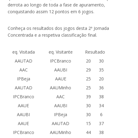
derrota ao longo de toda a fase de apuramento,
conquistando assim 12 pontos em 6 jogos.
Conheça os resultados dos jogos desta 2ª Jornada
Concentrada e a respetiva classificação final.
eq. Visitada
eq. Visitante
Resultado
AAUTAD
IPCBranco
20
30
AAC
AAUBI
29
35
IPBeja
AAUE
25
20
AAUTAD
AAUMinho
25
36
IPCBranco
AAC
39
38
AAUE
AAUBI
30
34
AAUBI
IPBeja
30
6
AAUE
AAUTAD
15
37
IPCBranco
AAUMinho
44
38