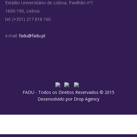
Estádio Universitário de Lisboa, Pavilhão nº1
1600-190, Lisboa
tel: (+351) 217 818 160
e.mail:
fadu@fadu.pt
FADU - Todos os Direitos Reservados © 2015
Desenvolvido por
Drop Agency