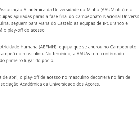
 Associação Académica da Universidade do Minho (AAUMinho) e o
equipas apuradas paras a fase final do Campeonato Nacional Universit
lina, seguem para Viana do Castelo as equipas de IPCBranco e
 o play-off de acesso.
 Motricidade Humana (AEFMH), equipa que se apurou no Campeonato
tual campeã no masculino. No feminino, a AAUAv tem confirmado
 do primeiro lugar do pódio.
 de abril, o play-off de acesso no masculino decorrerá no fim de
Associação Académica da Universidade dos Açores.