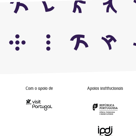
Com o apoio de
Apoios institucionais