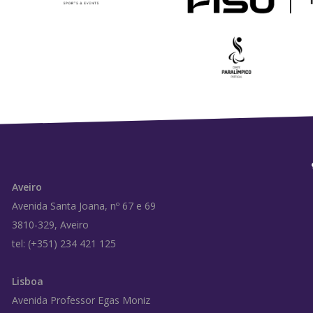
Aveiro
Avenida Santa Joana, nº 67 e 69
3810-329, Aveiro
tel: (+351) 234 421 125
Lisboa
Avenida Professor Egas Moniz