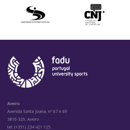
Aveiro
Avenida Santa Joana, nº 67 e 69
3810-329, Aveiro
tel: (+351) 234 421 125