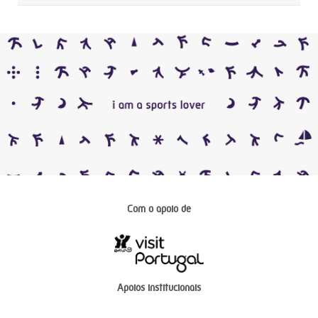
Com o apoio de
Apoios institucionais