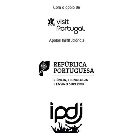
Com o apoio de
Apoios institucionais