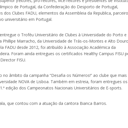
perior (reitores, pró-reitores, vice-reitores e presidentes de Institut
alímpico de Portugal, da Confederação do Desporto de Portugal,
es dos Clubes FADU, elementos da Assembleia da Republica, parceir
 universitário em Portugal.
ntregue o Troféu Universitário de Clubes à Universidade do Porto e
 a Phillipe Marracho, da Universidade de Trás-os-Montes e Alto Douro
pela FADU desde 2012, foi atribuído à Associação Académica da
eira. Foram ainda entregues os certificados Healthy Campus FISU p
irector FISU.
mio no âmbito da campanha “Desafia os Números!” ao clube que mais
iversidade NOVA de Lisboa. Também em estreia, foram entregues os
 1.ª edição dos Campeonatos Nacionais Universitários de E-sports.
ala, que contou com a atuação da cantora Bianca Barros.