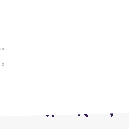
rto
a o