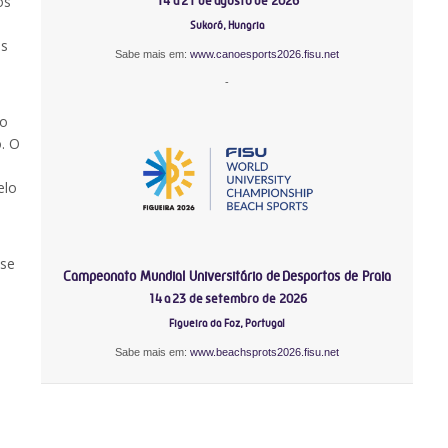
os
14 a 21 de agosto de 2026
Sukoró, Hungria
os
Sabe mais em:
www.canoesports2026.fisu.net
-
 o
. O
elo
 se
Campeonato Mundial Universitário de Desportos de Praia
14 a 23 de setembro de 2026
Figueira da Foz, Portugal
Sabe mais em:
www.beachsprots2026.fisu.net