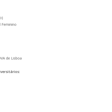
o)
l Feminino
OVA de Lisboa
ersitários: