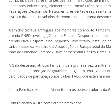
como, diversos representantes das IES - Instituições de Ensino Su
Superiores Politécnicos), elementos do Comité Olímpico e Par
Federações Desportivas Nacionais, presidentes e representant
FADU e diversos convidados de renome no panorama desportivo
Além dos troféus entregues aos melhores do ano, foi também e
prémio PNED ‘Investigação sobre Ética no Desporto’, atribuído
prémio Ética Desportiva no Desporto Universitário, instituído 
Universidade da Madeira e à Associação de Basquetebol da Mad
mão de Fernando Parente - Development and Healthy Campus D
A Gala deste ano atribuiu também, pela primeira vez, um Pré
destacou na promoção da igualdade de género, entregue à Un
certificados de participação aos clubes FADU que estiveram na
Laura Ferreira e Henrique Mano foram os apresentadores da G
Confira abaixo a lista completa de premiados.