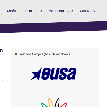
Media
Portal FADU
Academia FADU
Contactos
em
Próximas Competições Internacionais
o e
-