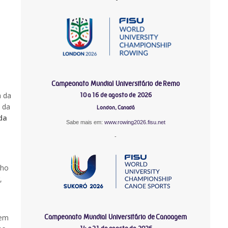
Campeonato Mundial Universitário de Remo
a da
10 a 16 de agosto de 2026
l da
London, Canadá
da
Sabe mais em:
www.rowing2026.fisu.net
-
lho
,
Campeonato Mundial Universitário de Canoagem
bem