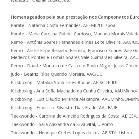
Natação - Gabriel Lopes, AAC
Homenageados pela sua prestação nos Campeonatos Europ
Karaté - Natacha Costa Fernandes, AEFML/ULisboa
Karaté - Maria Carolina Gabriel Cardoso, Mariana Morais Vala
Remo - Antónia Soares Fernandes e Inês Leite Oliveira, AAC/UC
Remo - André Filipe Reisinho Ferreira, Francisco Soares Vale G
Medeiros Pontes e Tomás Soares Vale Guimarães Silveir
Remo - Duarte Monteiro de Castro e Paulo Miguel Jesus Coutin
Judo - Beatriz Filipa Querido Moreira, AAC/UC
Kickboxing - Mafalda Sofia Teles Roque, AEISCTE-IUL
Kickboxing - Ana Sofia Machado da Cunha Oliveira, AAUMinho
Kickboxing - Luiz Cláudio Miranda Alexandre, AAUMinho/UMinh
Kickboxing - Francisco Silvestre Dias Frade, AAUE/UE
Taekwondo - Carolina de Almeida Rodrigues da Costa, AEICS/
Taekwondo - Sara Alexandra da Silva Vital, U.Porto
Taekwondo - Henrique Cortes Lopes da Luz, AEIST/ULisboa