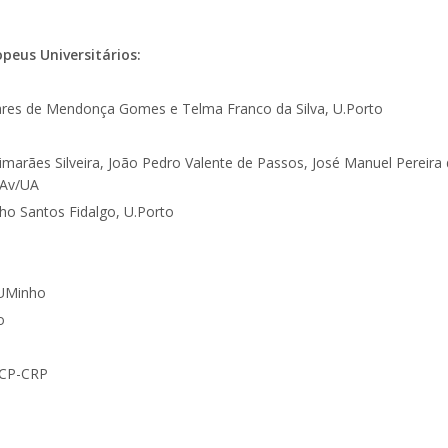
eus Universitários:
dares de Mendonça Gomes e Telma Franco da Silva, U.Porto
uimarães Silveira, João Pedro Valente de Passos, José Manuel Pereira
a, AAUAv/UA
ho Santos Fidalgo, U.Porto
/UMinho
o
UCP-CRP