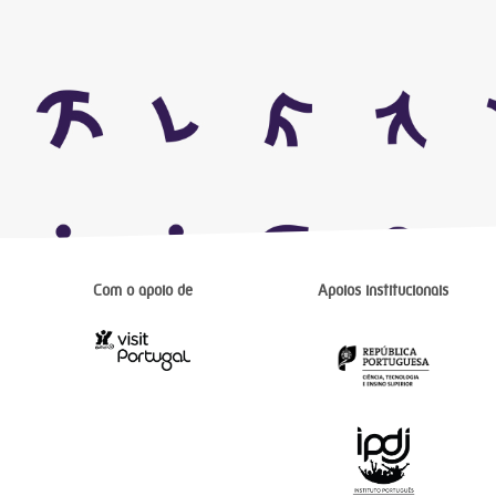
Com o apoio de
Apoios institucionais