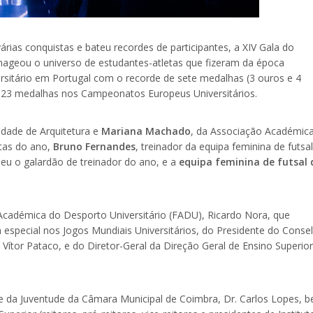
rias conquistas e bateu recordes de participantes, a XIV Gala do
enageou o universo de estudantes-atletas que fizeram da época
sitário em Portugal com o recorde de sete medalhas (3 ouros e 4
 e 23 medalhas nos Campeonatos Europeus Universitários.
ldade de Arquitetura e
Mariana Machado
, da Associação Académic
etas do ano,
Bruno Fernandes
, treinador da equipa feminina de futsa
beu o galardão de treinador do ano, e a
equipa feminina de futsal 
cadémica do Desporto Universitário (FADU), Ricardo Nora, que
m especial nos Jogos Mundiais Universitários, do Presidente do Conse
 Vítor Pataco, e do Diretor-Geral da Direção Geral de Ensino Superior
 da Juventude da Câmara Municipal de Coimbra, Dr. Carlos Lopes, 