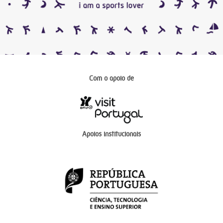
Com o apoio de
Apoios institucionais