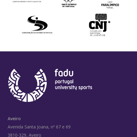
Aveiro
Avenida Santa Joana, nº 67 e 69
3810-329, Aveiro