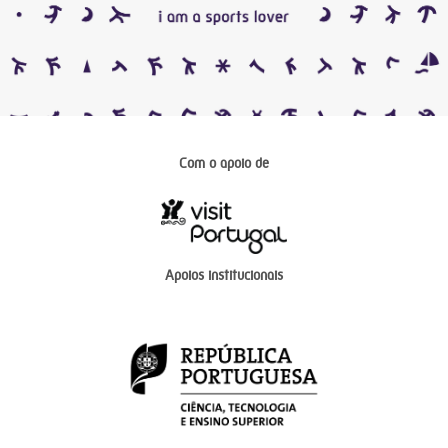
Com o apoio de
Apoios institucionais