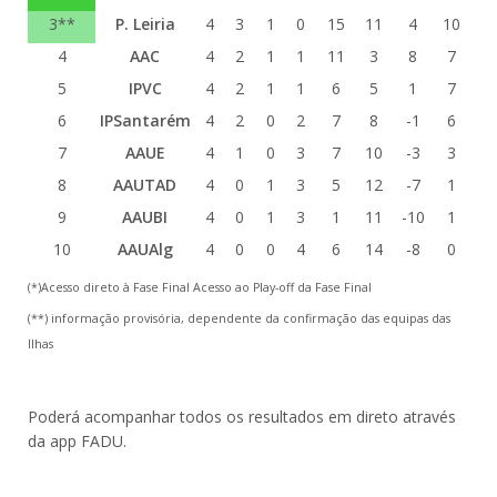
3**
P. Leiria
4
3
1
0
15
11
4
10
4
AAC
4
2
1
1
11
3
8
7
5
IPVC
4
2
1
1
6
5
1
7
6
IPSantarém
4
2
0
2
7
8
-1
6
7
AAUE
4
1
0
3
7
10
-3
3
8
AAUTAD
4
0
1
3
5
12
-7
1
9
AAUBI
4
0
1
3
1
11
-10
1
10
AAUAlg
4
0
0
4
6
14
-8
0
(*)Acesso direto à Fase Final Acesso ao Play-off da Fase Final
(**) informação provisória, dependente da confirmação das equipas das
Ilhas
Poderá acompanhar todos os resultados em direto através
da app FADU.