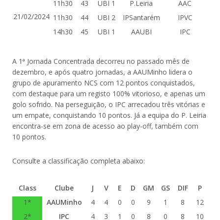
11h30
43
UBI 1
P.Leiria
AAC
21/02/2024
11h30
44
UBI 2
IPSantarém
IPVC
14h30
45
UBI 1
AAUBI
IPC
A 1ª Jornada Concentrada decorreu no passado mês de
dezembro, e após quatro jornadas, a AAUMinho lidera o
grupo de apuramento NCS com 12 pontos conquistados,
com destaque para um registo 100% vitorioso, e apenas um
golo sofrido. Na perseguição, o IPC arrecadou três vitórias e
um empate, conquistando 10 pontos. Já a equipa do P. Leiria
encontra-se em zona de acesso ao play-off, também com
10 pontos.
Consulte a classificação completa abaixo:
Class
Clube
J
V
E
D
GM
GS
DIF
P
1*
AAUMinho
4
4
0
0
9
1
8
12
2*
IPC
4
3
1
0
8
0
8
10