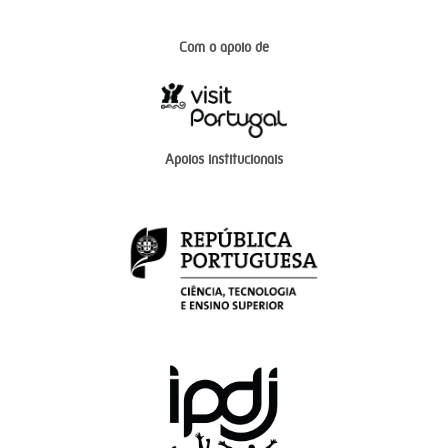
Com o apoio de
Apoios institucionais