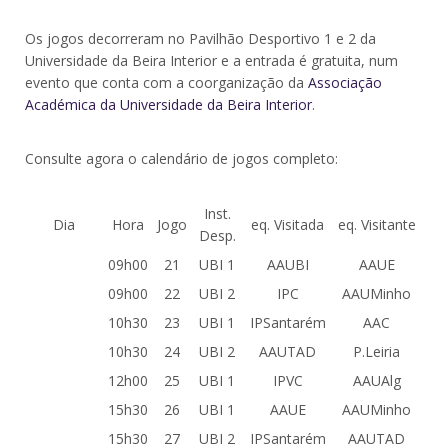
Os jogos decorreram no Pavilhão Desportivo 1 e 2 da
Universidade da Beira Interior e a entrada é gratuita, num
evento que conta com a coorganização da
Associação
Académica da Universidade da Beira Interior
.
Consulte agora o calendário de jogos completo:
Inst.
Dia
Hora
Jogo
eq. Visitada
eq. Visitante
Desp.
09h00
21
UBI 1
AAUBI
AAUE
09h00
22
UBI 2
IPC
AAUMinho
10h30
23
UBI 1
IPSantarém
AAC
10h30
24
UBI 2
AAUTAD
P.Leiria
12h00
25
UBI 1
IPVC
AAUAlg
15h30
26
UBI 1
AAUE
AAUMinho
15h30
27
UBI 2
IPSantarém
AAUTAD