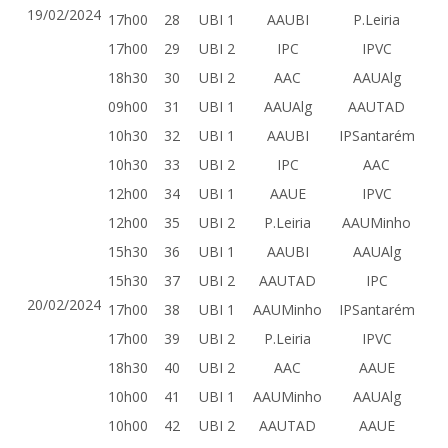
19/02/2024
17h00
28
UBI 1
AAUBI
P.Leiria
17h00
29
UBI 2
IPC
IPVC
18h30
30
UBI 2
AAC
AAUAlg
09h00
31
UBI 1
AAUAlg
AAUTAD
10h30
32
UBI 1
AAUBI
IPSantarém
10h30
33
UBI 2
IPC
AAC
12h00
34
UBI 1
AAUE
IPVC
12h00
35
UBI 2
P.Leiria
AAUMinho
15h30
36
UBI 1
AAUBI
AAUAlg
15h30
37
UBI 2
AAUTAD
IPC
20/02/2024
17h00
38
UBI 1
AAUMinho
IPSantarém
17h00
39
UBI 2
P.Leiria
IPVC
18h30
40
UBI 2
AAC
AAUE
10h00
41
UBI 1
AAUMinho
AAUAlg
10h00
42
UBI 2
AAUTAD
AAUE