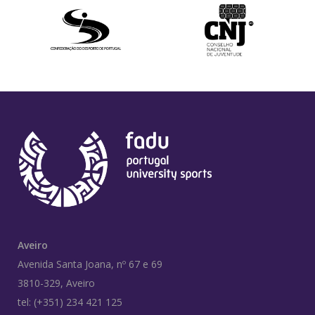
Aveiro
Avenida Santa Joana, nº 67 e 69
3810-329, Aveiro
tel: (+351) 234 421 125