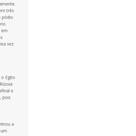
vamente.
 em três
o pódio
rio.
l em
os
ira vez
 o Egito
 Rússia
final e
, pois
l
ntrou a
e um