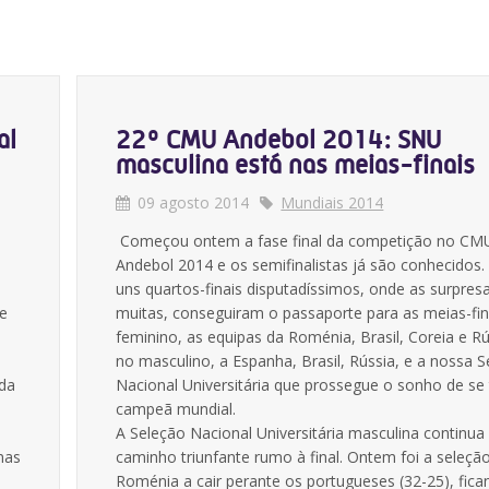
al
22º CMU Andebol 2014: SNU
masculina está nas meias-finais
09 agosto 2014
Mundiais 2014
Começou ontem a fase final da competição no CM
Andebol 2014 e os semifinalistas já são conhecidos.
uns quartos-finais disputadíssimos, onde as surpres
 e
muitas, conseguiram o passaporte para as meias-fin
feminino, as equipas da Roménia, Brasil, Coreia e Rú
no masculino, a Espanha, Brasil, Rússia, e a nossa 
 da
Nacional Universitária que prossegue o sonho de se
campeã mundial.
A Seleção Nacional Universitária masculina continua
mas
caminho triunfante rumo à final. Ontem foi a seleçã
Roménia a cair perante os portugueses (32-25), fica