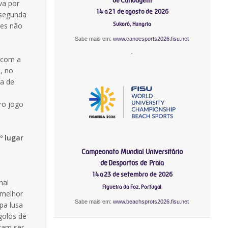
va por
14 a 21 de agosto de 2026
 segunda
Sukoró, Hungria
les não
Sabe mais em:
www.canoesports2026.fisu.net
-
, com a
, no
ra de
iro jogo
º lugar
Campeonato Mundial Universitário
de Desportos de Praia
14 a 23 de setembro de 2026
nal
Figueira da Foz, Portugal
 melhor
Sabe mais em:
www.beachsprots2026.fisu.net
ipa lusa
golos de
ram ser