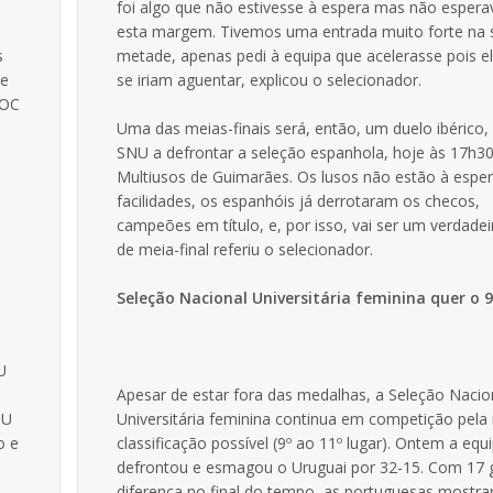
foi algo que não estivesse à espera mas não espera
esta margem. Tivemos uma entrada muito forte na
s
metade, apenas pedi à equipa que acelerasse pois e
te
se iriam aguentar, explicou o selecionador.
 OC
Uma das meias-finais será, então, um duelo ibérico
SNU a defrontar a seleção espanhola, hoje às 17h30
Multiusos de Guimarães. Os lusos não estão à espe
facilidades, os espanhóis já derrotaram os checos,
campeões em título, e, por isso, vai ser um verdade
de meia-final referiu o selecionador.
Seleção Nacional Universitária feminina quer o 9
U
Apesar de estar fora das medalhas, a Seleção Nacio
MU
Universitária feminina continua em competição pela
o e
classificação possível (9º ao 11º lugar). Ontem a equ
defrontou e esmagou o Uruguai por 32-15. Com 17 
diferença no final do tempo, as portuguesas mostra