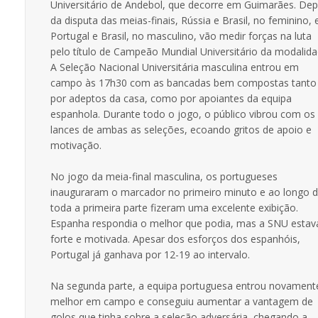
Universitário de Andebol, que decorre em Guimarães. Dep
da disputa das meias-finais, Rússia e Brasil, no feminino, 
Portugal e Brasil, no masculino, vão medir forças na luta
pelo título de Campeão Mundial Universitário da modalida
A Seleção Nacional Universitária masculina entrou em
campo às 17h30 com as bancadas bem compostas tanto
por adeptos da casa, como por apoiantes da equipa
espanhola. Durante todo o jogo, o público vibrou com os
lances de ambas as seleções, ecoando gritos de apoio e
motivação.
No jogo da meia-final masculina, os portugueses
inauguraram o marcador no primeiro minuto e ao longo 
toda a primeira parte fizeram uma excelente exibição.
Espanha respondia o melhor que podia, mas a SNU estav
forte e motivada. Apesar dos esforços dos espanhóis,
Portugal já ganhava por 12-19 ao intervalo.
Na segunda parte, a equipa portuguesa entrou novament
melhor em campo e conseguiu aumentar a vantagem de
golos que tinha sobre a seleção adversária, chegando a