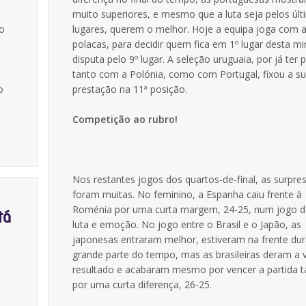
muito superiores, e mesmo que a luta seja pelos úl
io
lugares, querem o melhor. Hoje a equipa joga com 
polacas, para decidir quem fica em 1º lugar desta mini
disputa pelo 9º lugar. A seleção uruguaia, por já ter 
tanto com a Polónia, como com Portugal, fixou a s
o
prestação na 11ª posição.
Competição ao rubro!
Nos restantes jogos dos quartos-de-final, as surpre
foram muitas. No feminino, a Espanha caiu frente à
Roménia por uma curta margem, 24-25, num jogo d
tá
luta e emoção. No jogo entre o Brasil e o Japão, as
japonesas entraram melhor, estiveram na frente du
grande parte do tempo, mas as brasileiras deram a 
resultado e acabaram mesmo por vencer a partida
por uma curta diferença, 26-25.