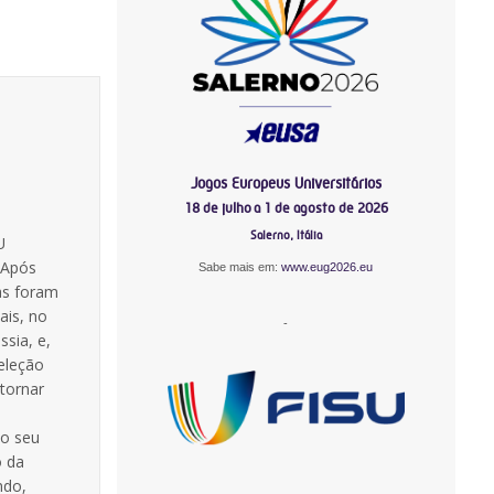
Jogos Europeus Universitários
18 de julho a 1 de agosto de 2026
Salerno, Itália
U
 Após
Sabe mais em:
www.eug2026.eu
as foram
ais, no
-
ssia, e,
Seleção
 tornar
 o seu
o da
ndo,
-