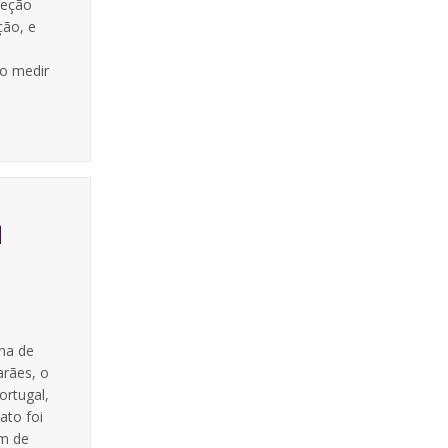
leção
ção, e
ão medir
l
na de
arães, o
ortugal,
ato foi
am de