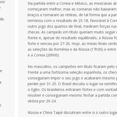
ois
Na partida entre a Coreia e México, as mexicanas at
e
começaram melhor, mas as coreanas não baixaram
braços e tomaram as rédeas, de tal forma que a par
de.
terminou com o resultado de 25-18, favorável à Cor
outro jogo dos quartos-de-final, mediram forças rus
checas. As campeãs em título queriam muito seguir
frente e, apesar do resultado equilibrado, a Rússia f
forte e venceu por 27-26. Hoje, as meias-finais serã
as seleções da Roménia e da Rússia (17h30) e entre 
e a Coreia (20h00).
No masculino, os campeões em título ficaram pelo 
de
Frente a uma fortíssima seleção espanhola, os che
conseguiram impor o seu jogo e acabaram mesmo 
a
perder por 31-25. O Brasil discutiu o lugar na semifi
o Egito. Os brasileiros entraram fortes e com vonta
resolver e conseguiriam mesmo fechar a partida c
vitória por 29-24.
e
Rússia e China Taipé discutiram entre si o outro luga