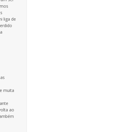
timos
as
 liga de
perdido
ua
sas
e muita
rante
volta ao
 também