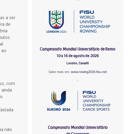
as a ser
era de
énia
nutos
al
Campeonato Mundial Universitário de Remo
o ao
10 a 16 de agosto de 2026
London, Canadá
Sabe mais em:
www.rowing2026.fisu.net
-
so, com
e ainda
do
fastada
Campeonato Mundial Universitário
ria não
de Canoagem