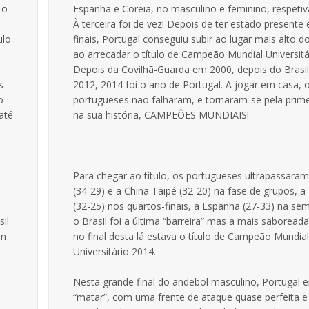
 o
Espanha e Coreia, no masculino e feminino, respeti
À terceira foi de vez! Depois de ter estado presente
ulo
finais, Portugal conseguiu subir ao lugar mais alto d
ao arrecadar o título de Campeão Mundial Universitá
Depois da Covilhã-Guarda em 2000, depois do Brasi
s
2012, 2014 foi o ano de Portugal. A jogar em casa, 
o
portugueses não falharam, e tornaram-se pela prime
 até
na sua história, CAMPEÔES MUNDIAIS!
Para chegar ao título, os portugueses ultrapassaram
(34-29) e a China Taipé (32-20) na fase de grupos, a
(32-25) nos quartos-finais, a Espanha (27-33) na semi
il
o Brasil foi a última “barreira” mas a mais saboreada
om
no final desta lá estava o título de Campeão Mundia
Universitário 2014.
Nesta grande final do andebol masculino, Portugal e
“matar”, com uma frente de ataque quase perfeita 