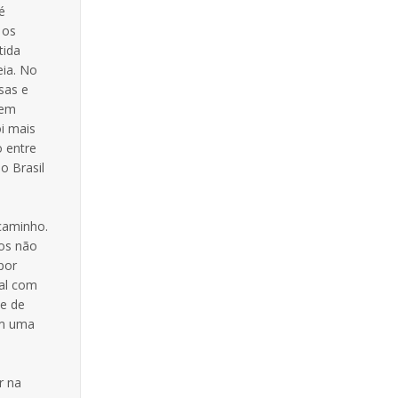
é
 os
tida
eia. No
sas e
 em
oi mais
o entre
o Brasil
caminho.
cos não
por
nal com
de de
om uma
r na