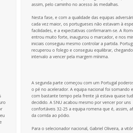
assim, pelo caminho no acesso às medalhas.
Nesta fase, e com a qualidade das equipas adversári
cada vez maior, os portugueses não estavam à esp
facilidades, e a expectativas confirmaram-se. A Rom
entrou muito forte, inaugurou o marcador, e nos mi
iniciais conseguiu mesmo controlar a partida. Portug
recuperou o folego e conseguiu equilibrar, chegand
intervalo a vencer pela margem mínima.
A segunda parte começou com um Portugal podero
o pé no acelerador. A equipa nacional foi somando 
s
com bastante tempo pela frente já estava quase tu
uro
decidido. A SNU acabou mesmo por vencer por uns
or
confortáveis 32-25 a equipa romena que é, assim, a
ceu
da corrida ao pódio.
e
Para o selecionador nacional, Gabriel Oliveira, a vitó