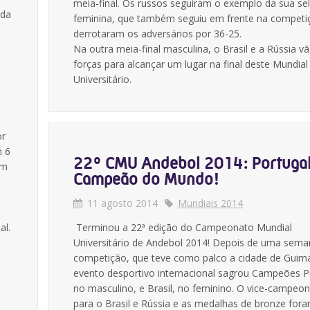
meia-final. Os russos seguiram o exemplo da sua se
ida
feminina, que também seguiu em frente na competi
derrotaram os adversários por 36-25.
Na outra meia-final masculina, o Brasil e a Rússia v
forças para alcançar um lugar na final deste Mundial
Universitário.
or
m 6
22º CMU Andebol 2014: Portuga
ém
Campeão do Mundo!
11 agosto 2014
Mundiais 2014
al.
Terminou a 22ª edição do Campeonato Mundial
Universitário de Andebol 2014! Depois de uma sema
competição, que teve como palco a cidade de Guim
evento desportivo internacional sagrou Campeões P
no masculino, e Brasil, no feminino. O vice-campeon
para o Brasil e Rússia e as medalhas de bronze for