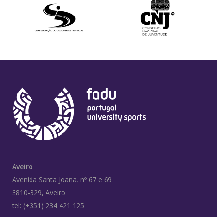
Aveiro
Avenida Santa Joana, nº 67 e 69
3810-329, Aveiro
tel: (+351) 234 421 125