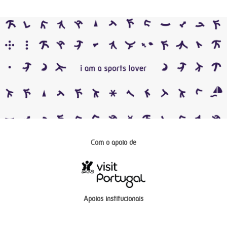
Com o apoio de
Apoios institucionais