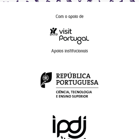
Com o apoio de
Apoios institucionais