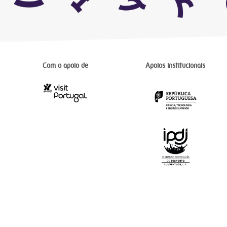
Com o apoio de
Apoios institucionais