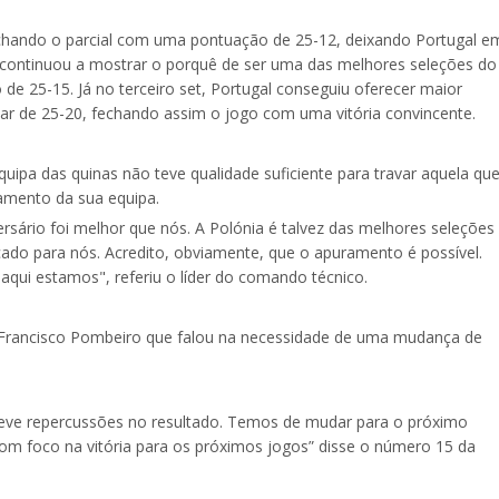
echando o parcial com uma pontuação de 25-12, deixando Portugal e
a continuou a mostrar o porquê de ser uma das melhores seleções do
e 25-15. Já no terceiro set, Portugal conseguiu oferecer maior
car de 25-20, fechando assim o jogo com uma vitória convincente.
quipa das quinas não teve qualidade suficiente para travar aquela que
ramento da sua equipa.
rsário foi melhor que nós. A Polónia é talvez das melhores seleções
o para nós. Acredito, obviamente, que o apuramento é possível.
qui estamos", referiu o líder do comando técnico.
 Francisco Pombeiro que falou na necessidade de uma mudança de
o teve repercussões no resultado. Temos de mudar para o próximo
com foco na vitória para os próximos jogos” disse o número 15 da