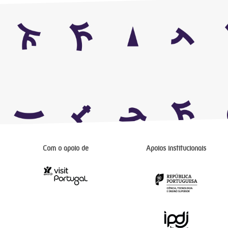
Com o apoio de
Apoios institucionais