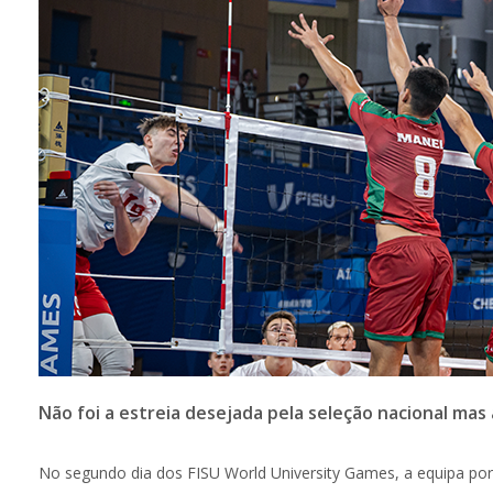
Não foi a estreia desejada pela seleção nacional mas
No segundo dia dos FISU World University Games, a equipa port