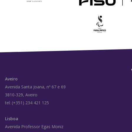
Aveiro
Avenida Santa Joana, nº 67 e 69
3810-329, Aveiro
tel: (+351) 234 421 125
Lisboa
Avenida Professor Egas Moniz