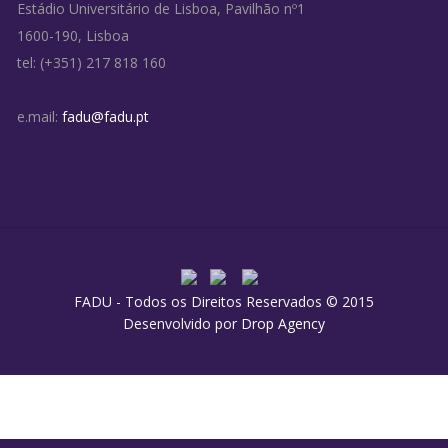
Estádio Universitário de Lisboa, Pavilhão nº1
1600-190, Lisboa
tel: (+351) 217 818 160
e.mail:
fadu@fadu.pt
FADU - Todos os Direitos Reservados © 2015
Desenvolvido por
Drop Agency