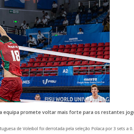
 a equipa promete voltar mais forte para os restantes jog
uguesa de Voleibol foi derrotada pela seleção Polaca por 3 sets a 0