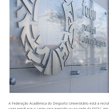
A Federação Académica do Desporto Universitário está a recru
vaga prevê que o cargo seja exercido ou na sede da FADU, em L