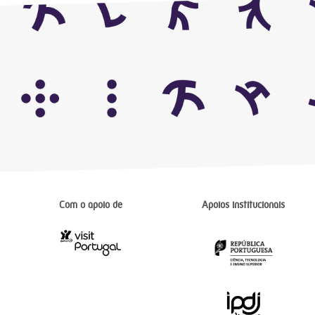
Com o apoio de
Apoios institucionais