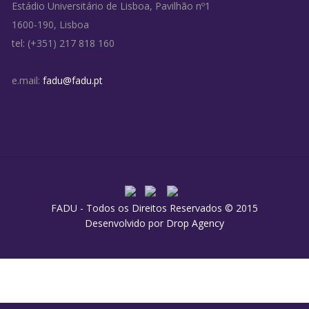
Estádio Universitário de Lisboa, Pavilhão nº1
1600-190, Lisboa
tel: (+351) 217 818 160
e.mail:
fadu@fadu.pt
FADU - Todos os Direitos Reservados © 2015
Desenvolvido por
Drop Agency