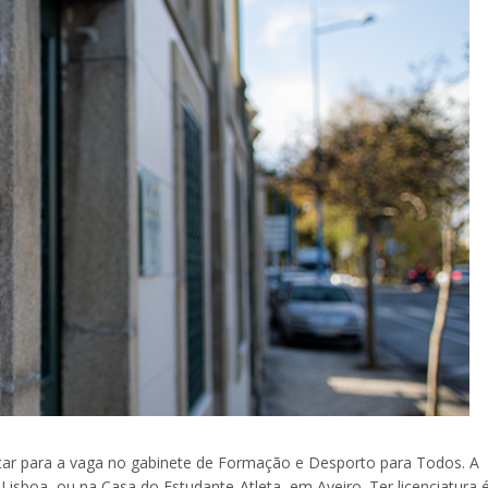
tar para a vaga no gabinete de Formação e Desporto para Todos. A
isboa, ou na Casa do Estudante-Atleta, em Aveiro. Ter licenciatura 