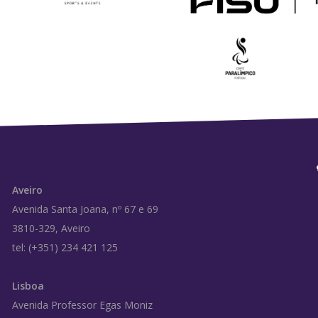
Aveiro
Avenida Santa Joana, nº 67 e 69
3810-329, Aveiro
tel: (+351) 234 421 125
Lisboa
Avenida Professor Egas Moniz