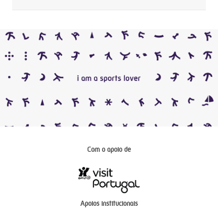
Com o apoio de
Apoios institucionais