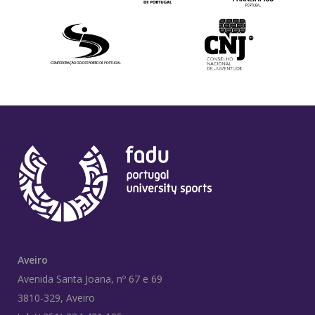
Aveiro
Avenida Santa Joana, nº 67 e 69
3810-329, Aveiro