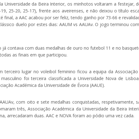
a Universidade da Beira Interior, os minhotos voltaram a festejar, d
-19, 25-20, 25-17), frente aos aveirenses, e não deixou o título esc
final, a AAC acabou por ser feliz, tendo ganho por 73-66 e revalida
clássico duelo por estes dias: AAUM vs AAUAv. O jogo terminou co
ão já contava com duas medalhas de ouro no futebol 11 e no basquet
odas as finais em que participou.
terceiro lugar no voleibol feminino ficou a equipa da Associação
l masculino foi terceira classificada a Universidade Nova de Lisboa
ciação Académica da Universidade de Évora (AAUE).
 AAUAv, com oito e sete medalhas conquistadas, respetivamente, 
omaram três, Associação Académica da Universidade da Beira Interi
na, arrecadaram duas. AAC e NOVA foram ao pódio uma vez cada.