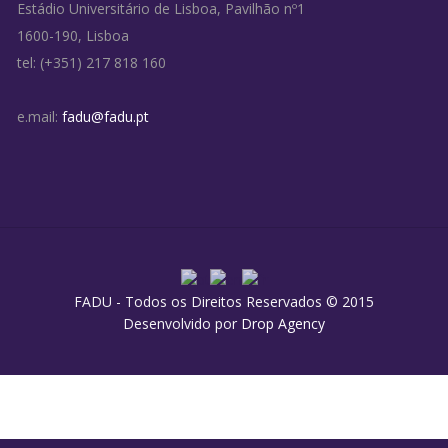
Estádio Universitário de Lisboa, Pavilhão nº1
1600-190, Lisboa
tel: (+351) 217 818 160
e.mail:
fadu@fadu.pt
FADU - Todos os Direitos Reservados © 2015
Desenvolvido por
Drop Agency