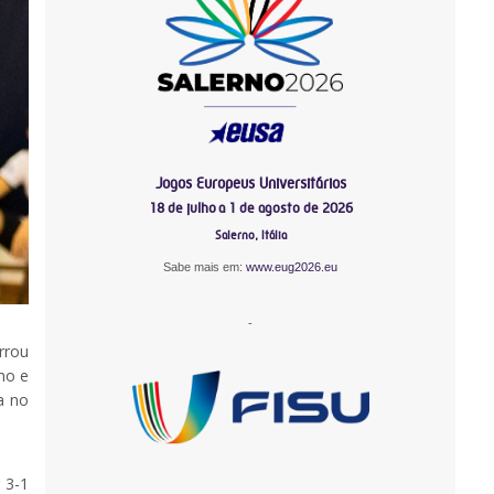
Jogos Europeus Universitários
18 de julho a 1 de agosto de 2026
Salerno, Itália
Sabe mais em:
www.eug2026.eu
-
rrou
no e
a no
 3-1
-