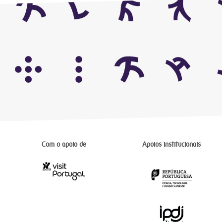
Com o apoio de
Apoios institucionais