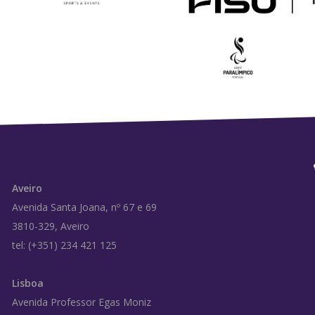
Aveiro
Avenida Santa Joana, nº 67 e 69
3810-329, Aveiro
tel: (+351) 234 421 125
Lisboa
Avenida Professor Egas Moniz