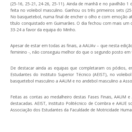
(25-16, 25-21, 24-26, 25-11). Ainda de manhã e no pavilhão 1 d
feita no voleibol masculino. Ganhou os três primeiros sets (25
No basquetebol, numa final de encher o olho e com emoção até 
título conquistado em Guimarães. O dia fechou com mais um 
33-24 a favor da equipa do Minho.
Apesar de estar em todas as finais, a AAUAv – que nesta ediç
feminino -, não conseguiu melhor do que o segundo posto em t
De destacar ainda as equipas que completaram os pódios, em 
Estudantes do Instituto Superior Técnico (AEIST), no voleibo
basquetebol masculino a AAUM e no andebol masculino a Asso
Feitas as contas ao medalheiro destas Fases Finais, AAUM e
destacadas. AEIST, Instituto Politécnico de Coimbra e AAUE s
Associação dos Estudantes da Faculdade de Motricidade Huma