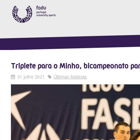
Triplete para o Minho, bicampeonato pa
31 julho 2021
Últimas Notícias