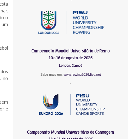
esta
apar.
do o
m um
ebol
Campeonato Mundial Universitário de Remo
10 a 16 de agosto de 2026
London, Canadá
 dos
Sabe mais em:
www.rowing2026.fisu.net
, no
-
saem
or e
Campeonato Mundial Universitário de Canoagem