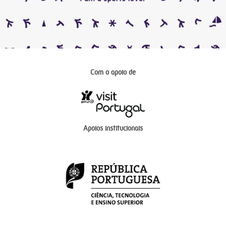
Com o apoio de
Apoios institucionais