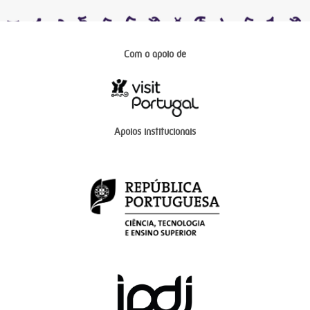
Com o apoio de
Apoios institucionais