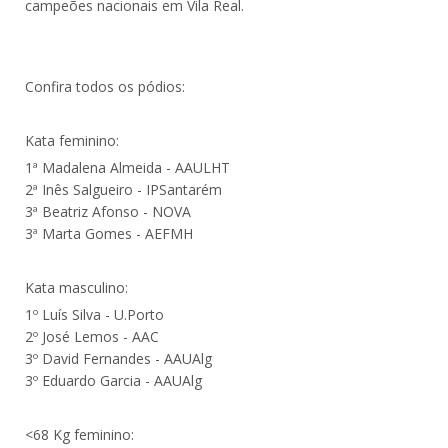
campeões nacionais em Vila Real.
Confira todos os pódios:
Kata feminino:
1ª Madalena Almeida - AAULHT
2ª Inês Salgueiro - IPSantarém
3ª Beatriz Afonso - NOVA
3ª Marta Gomes - AEFMH
Kata masculino:
1º Luís Silva - U.Porto
2º José Lemos - AAC
3º David Fernandes - AAUAlg
3º Eduardo Garcia - AAUAlg
<68 Kg feminino: