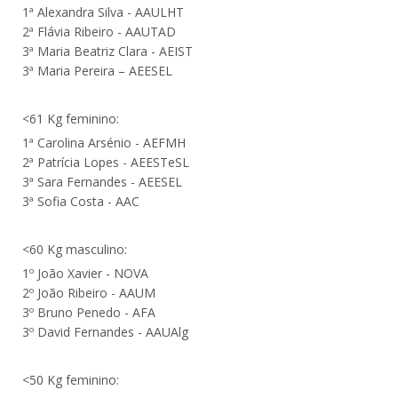
1ª Alexandra Silva - AAULHT
2ª Flávia Ribeiro - AAUTAD
3ª Maria Beatriz Clara - AEIST
3ª Maria Pereira – AEESEL
<61 Kg feminino:
1ª Carolina Arsénio - AEFMH
2ª Patrícia Lopes - AEESTeSL
3ª Sara Fernandes - AEESEL
3ª Sofia Costa - AAC
<60 Kg masculino:
1º João Xavier - NOVA
2º João Ribeiro - AAUM
3º Bruno Penedo - AFA
3º David Fernandes - AAUAlg
<50 Kg feminino: