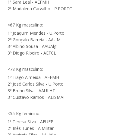
1ª Sara Leal - AEFMH
2ª Madalena Carvalho - P.PORTO
<67 Kg masculino:
1º Joaquim Mendes - U.Porto
2º Gonçalo Barreia - AAUM
3º Albino Sousa - AAUAlg
3º Diogo Ribeiro - AEFCL
<78 Kg masculino:
1º Tiago Almeida - AEFMH
2º José Carlos Silva - U.Porto
3º Bruno Silva - AAULHT
3º Gustavo Ramos - AEISMAI
<55 Kg feminino:
1ª Teresa Silva - AEUFP
2ª Inês Tunes - A.Militar
3ª Andreia Silva - AAUAlg