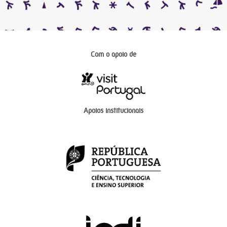
Com o apoio de
Apoios institucionais