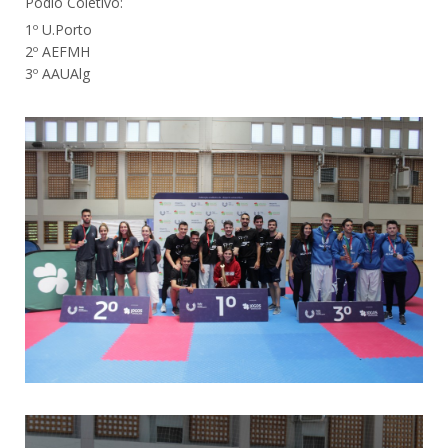
Pódio Coletivo:
1º U.Porto
2º AEFMH
3º AAUAlg