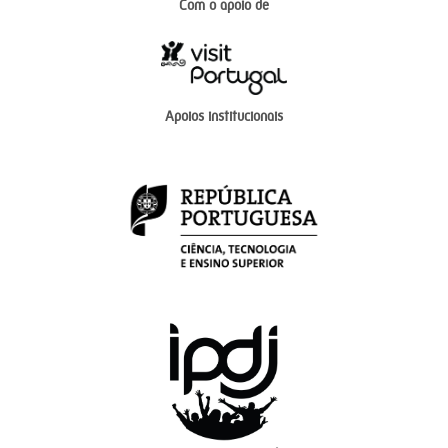
Com o apoio de
Apoios institucionais