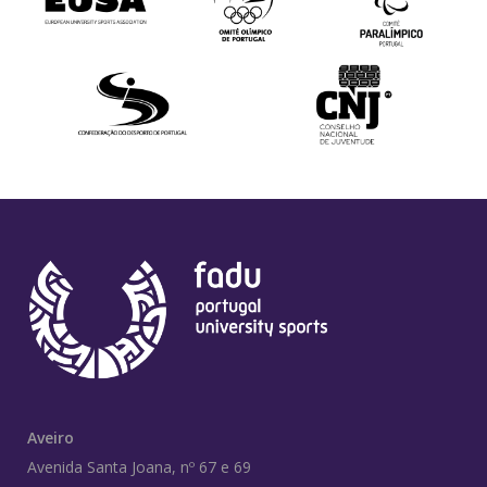
Aveiro
Avenida Santa Joana, nº 67 e 69