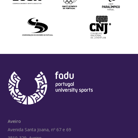
Aveiro
Avenida Santa Joana, nº 67 e 69
3810-329, Aveiro