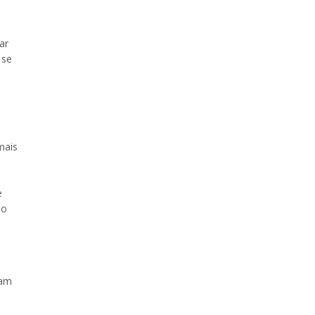
ar
 se
mais
e
lo
ram