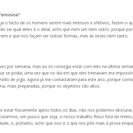
 feminina?
seja o facto de os homens serem mais intensos e efetivos, fazem o q
ão sei qual deles é o ideal, acho que nem um nem outro, porque por
onem e que nos façam ver outras formas, mas às vezes nem tanto,
vez por semana, mas eu só consegui estar com eles na última sema
que se podia, uma vez que no dia em que eles treinavam era impossív
stilo de jogo. Agora já me contactaram para este ano, porque com
ma, mais preparadas, porque os objetivos são altos.
de estar fisicamente aptos todos os dias, não nos podemos descurar
urarmos, um pouco que seja, o nosso trabalho físico fora do treino,
aúde, e, portanto, acho que isso é o que nos põe mais à prova enqu