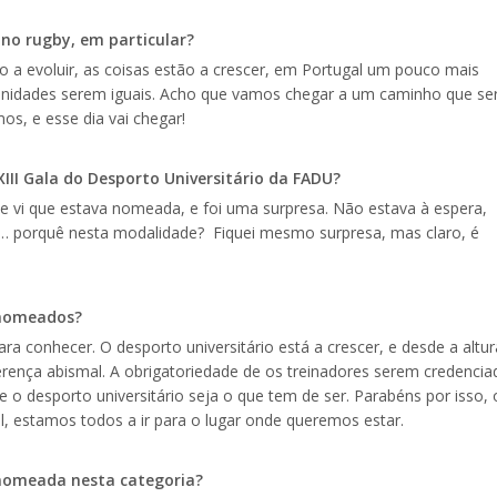
 no rugby, em particular?
 a evoluir, as coisas estão a crescer, em Portugal um pouco mais
tunidades serem iguais. Acho que vamos chegar a um caminho que se
mos, e esse dia vai chegar!
III Gala do Desporto Universitário da FADU?
e vi que estava nomeada, e foi uma surpresa. Não estava à espera,
… porquê nesta modalidade? Fiquei mesmo surpresa, mas claro, é
 nomeados?
a conhecer. O desporto universitário está a crescer, e desde a altur
rença abismal. A obrigatoriedade de os treinadores serem credencia
e o desporto universitário seja o que tem de ser. Parabéns por isso, 
l, estamos todos a ir para o lugar onde queremos estar.
r nomeada nesta categoria?