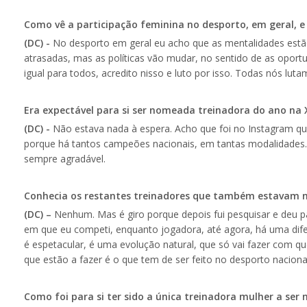
Como vê a participação feminina no desporto, em geral, e
(DC) -
No desporto em geral eu acho que as mentalidades estão
atrasadas, mas as políticas vão mudar, no sentido de as opor
igual para todos, acredito nisso e luto por isso. Todas nós luta
Era expectável para si ser nomeada treinadora do ano na X
(DC) -
Não estava nada à espera. Acho que foi no Instagram qu
porque há tantos campeões nacionais, em tantas modalidades
sempre agradável.
Conhecia os restantes treinadores que também estavam
(DC) –
Nenhum. Mas é giro porque depois fui pesquisar e deu par
em que eu competi, enquanto jogadora, até agora, há uma dife
é espetacular, é uma evolução natural, que só vai fazer com qu
que estão a fazer é o que tem de ser feito no desporto naciona
Como foi para si ter sido a única treinadora mulher a se