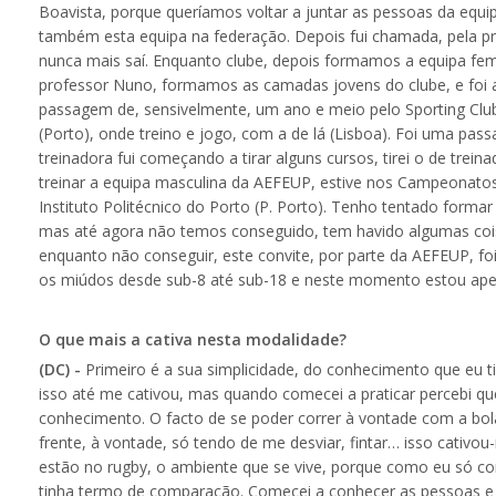
Boavista, porque queríamos voltar a juntar as pessoas da equi
também esta equipa na federação. Depois fui chamada, pela pri
nunca mais saí. Enquanto clube, depois formamos a equipa fem
professor Nuno, formamos as camadas jovens do clube, e foi a
passagem de, sensivelmente, um ano e meio pelo Sporting Clube 
(Porto), onde treino e jogo, com a de lá (Lisboa). Foi uma pas
treinadora fui começando a tirar alguns cursos, tirei o de trein
treinar a equipa masculina da AEFEUP, estive nos Campeonatos
Instituto Politécnico do Porto (P. Porto). Tenho tentado forma
mas até agora não temos conseguido, tem havido algumas cois
enquanto não conseguir, este convite, por parte da AEFEUP, foi
os miúdos desde sub-8 até sub-18 e neste momento estou ape
O que mais a cativa nesta modalidade?
(DC) -
Primeiro é a sua simplicidade, do conhecimento que eu ti
isso até me cativou, mas quando comecei a praticar percebi q
conhecimento. O facto de se poder correr à vontade com a bo
frente, à vontade, só tendo de me desviar, fintar… isso cativ
estão no rugby, o ambiente que se vive, porque como eu só c
tinha termo de comparação. Comecei a conhecer as pessoas e t