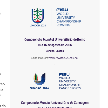
a
e
Campeonato Mundial Universitário de Remo
10 a 16 de agosto de 2026
London, Canadá
Sabe mais em:
www.rowing2026.fisu.net
-
s
tão
ha
s
Campeonato Mundial Universitário de Canoagem
e do