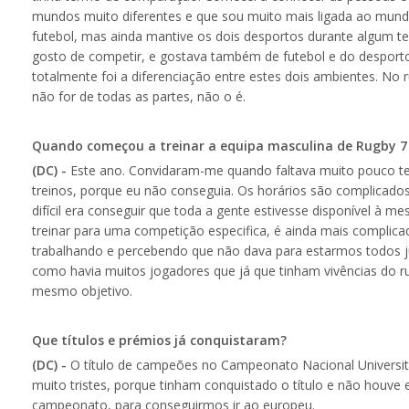
mundos muito diferentes e que sou muito mais ligada ao mund
futebol, mas ainda mantive os dois desportos durante algum te
gosto de competir, e gostava também de futebol e do desporto
totalmente foi a diferenciação entre estes dois ambientes. No 
não for de todas as partes, não o é.
Quando começou a treinar a equipa masculina de Rugby 7
(DC) -
Este ano. Convidaram-me quando faltava muito pouco tem
treinos, porque eu não conseguia. Os horários são complicados
difícil era conseguir que toda a gente estivesse disponível à 
treinar para uma competição especifica, é ainda mais complic
trabalhando e percebendo que não dava para estarmos todos 
como havia muitos jogadores que já que tinham vivências do ru
mesmo objetivo.
Que títulos e prémios já conquistaram?
(DC) -
O título de campeões no Campeonato Nacional Universitá
muito tristes, porque tinham conquistado o título e não houve
campeonato, para conseguirmos ir ao europeu.