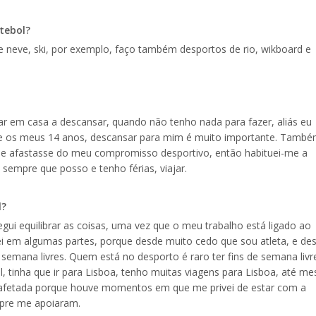
tebol?
 neve, ski, por exemplo, faço também desportos de rio, wikboard e
ar em casa a descansar, quando não tenho nada para fazer, aliás eu
de os meus 14 anos, descansar para mim é muito importante. Tamb
 me afastasse do meu compromisso desportivo, então habituei-me a
sempre que posso e tenho férias, viajar.
l?
egui equilibrar as coisas, uma vez que o meu trabalho está ligado ao
uei em algumas partes, porque desde muito cedo que sou atleta, e de
semana livres. Quem está no desporto é raro ter fins de semana livr
, tinha que ir para Lisboa, tenho muitas viagens para Lisboa, até m
o afetada porque houve momentos em que me privei de estar com a
pre me apoiaram.