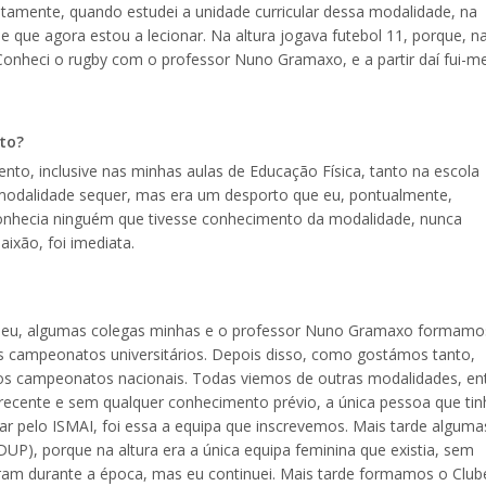
amente, quando estudei a unidade curricular dessa modalidade, na
 e que agora estou a lecionar. Na altura jogava futebol 11, porque, n
Conheci o rugby com o professor Nuno Gramaxo, e a partir daí fui-m
to?
nto, inclusive nas minhas aulas de Educação Física, tanto na escola
modalidade sequer, mas era um desporto que eu, pontualmente,
onhecia ninguém que tivesse conhecimento da modalidade, nunca
ixão, foi imediata.
8), eu, algumas colegas minhas e o professor Nuno Gramaxo formamo
s campeonatos universitários. Depois disso, como gostámos tanto,
 nos campeonatos nacionais. Todas viemos de outras modalidades, en
cente e sem qualquer conhecimento prévio, a única pessoa que tin
gar pelo ISMAI, foi essa a equipa que inscrevemos. Mais tarde alguma
P), porque na altura era a única equipa feminina que existia, sem
ram durante a época, mas eu continuei. Mais tarde formamos o Club