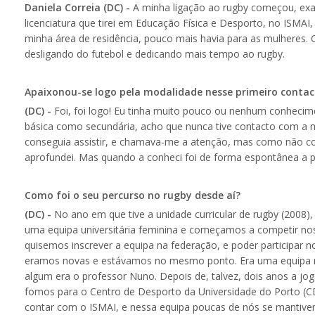
Daniela Correia (DC) -
A minha ligação ao rugby começou, exat
licenciatura que tirei em Educação Física e Desporto, no ISMAI,
minha área de residência, pouco mais havia para as mulheres. 
desligando do futebol e dedicando mais tempo ao rugby.
Apaixonou-se logo pela modalidade nesse primeiro contac
(DC) -
Foi, foi logo! Eu tinha muito pouco ou nenhum conhecime
básica como secundária, acho que nunca tive contacto com a 
conseguia assistir, e chamava-me a atenção, mas como não c
aprofundei. Mas quando a conheci foi de forma espontânea a pa
Como foi o seu percurso no rugby desde aí?
(DC) -
No ano em que tive a unidade curricular de rugby (200
uma equipa universitária feminina e começamos a competir no
quisemos inscrever a equipa na federação, e poder participar
eramos novas e estávamos no mesmo ponto. Era uma equipa re
algum era o professor Nuno. Depois de, talvez, dois anos a jo
fomos para o Centro de Desporto da Universidade do Porto (CDU
contar com o ISMAI, e nessa equipa poucas de nós se mantive