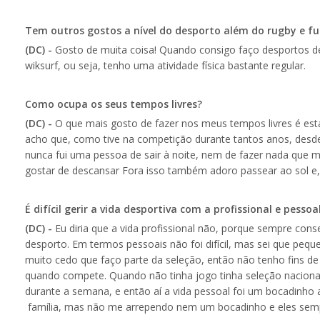
Tem outros gostos a nível do desporto além do rugby e fu
(DC) -
Gosto de muita coisa! Quando consigo faço desportos de
wiksurf, ou seja, tenho uma atividade física bastante regular.
Como ocupa os seus tempos livres?
(DC) -
O que mais gosto de fazer nos meus tempos livres é est
acho que, como tive na competição durante tantos anos, des
nunca fui uma pessoa de sair à noite, nem de fazer nada que
gostar de descansar Fora isso também adoro passear ao sol e, 
É difícil gerir a vida desportiva com a profissional e pessoa
(DC) -
Eu diria que a vida profissional não, porque sempre cons
desporto. Em termos pessoais não foi difícil, mas sei que peq
muito cedo que faço parte da seleção, então não tenho fins de 
quando compete. Quando não tinha jogo tinha seleção nacional
durante a semana, e então aí a vida pessoal foi um bocadinh
família, mas não me arrependo nem um bocadinho e eles sem