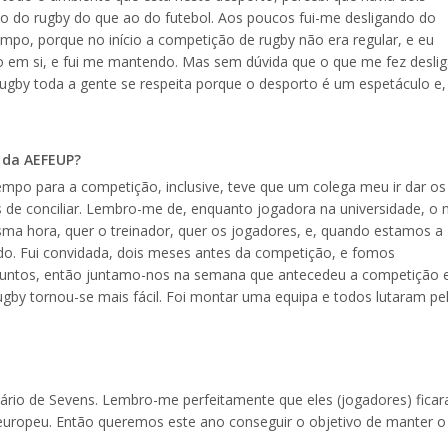
o do rugby do que ao do futebol. Aos poucos fui-me desligando do
mpo, porque no início a competição de rugby não era regular, e eu
 em si, e fui me mantendo. Mas sem dúvida que o que me fez deslig
rugby toda a gente se respeita porque o desporto é um espetáculo e,
 da AEFEUP?
po para a competição, inclusive, teve que um colega meu ir dar os
 de conciliar. Lembro-me de, enquanto jogadora na universidade, o 
mesma hora, quer o treinador, quer os jogadores, e, quando estamos a
ado. Fui convidada, dois meses antes da competição, e fomos
juntos, então juntamo-nos na semana que antecedeu a competição 
gby tornou-se mais fácil. Foi montar uma equipa e todos lutaram pe
rio de Sevens. Lembro-me perfeitamente que eles (jogadores) fica
 europeu. Então queremos este ano conseguir o objetivo de manter o