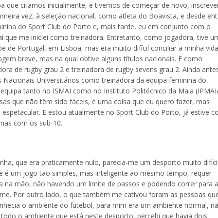
pa que criamos inicialmente, e tivemos de começar de novo, inscrev
meira vez, à seleção nacional, como atleta do Boavista, e desde en
inina do Sport Club do Porto e, mais tarde, eu em conjunto com o
í que me iniciei como treinadora. Entretanto, como jogadora, tive u
de Portugal, em Lisboa, mas era muito difícil conciliar a minha vid
sagem breve, mas na qual obtive alguns títulos nacionais. E como
adora de rugby grau 2 e treinadora de rugby sevens grau 2. Ainda ante
 Nacionais Universitários como treinadora da equipa feminina do
r equipa tanto no ISMAI como no Instituto Politécnico da Maia (IPMAI
as que não têm sido fáceis, é uma coisa que eu quero fazer, mas
 espetacular. E estou atualmente no Sport Club do Porto, já estive 
nas com os sub-10.
nha, que era praticamente nulo, parecia-me um desporto muito difícil
ue é um jogo tão simples, mas inteligente ao mesmo tempo, requer
la na mão, não havendo um limite de passos e podendo correr para 
ou-me. Por outro lado, o que também me cativou foram as pessoas qu
onhecia o ambiente do futebol, para mim era um ambiente normal, n
odo o ambiente que está neste desporto, percebi que havia dois