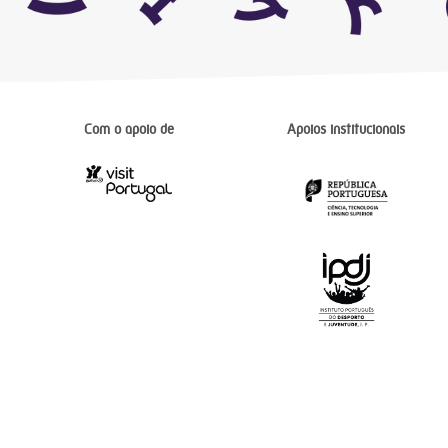
Com o apoio de
Apoios institucionais