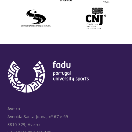
Aveiro
Avenida Santa Joana, nº 67 e 69
3810-329, Aveiro