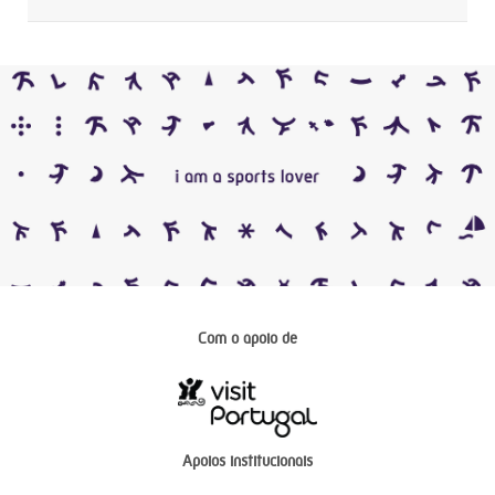
Com o apoio de
Apoios institucionais