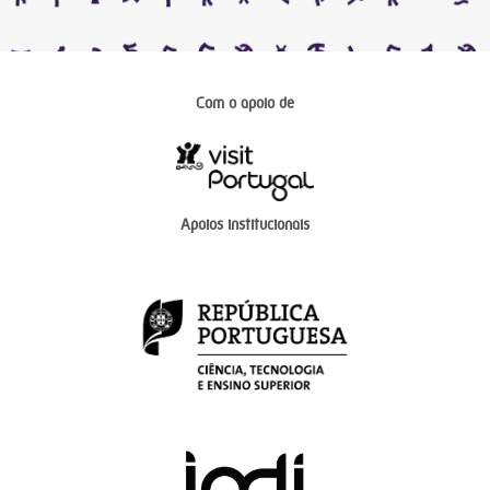
Com o apoio de
Apoios institucionais