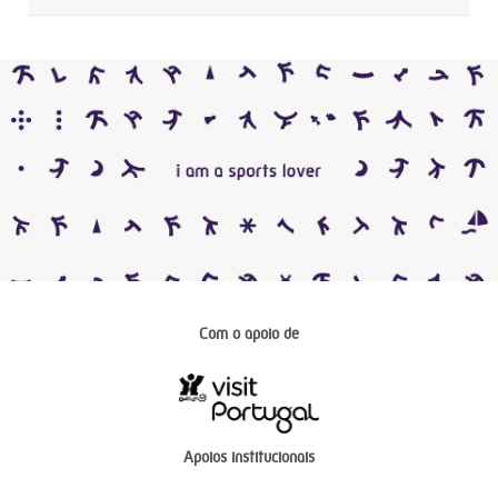
Com o apoio de
Apoios institucionais