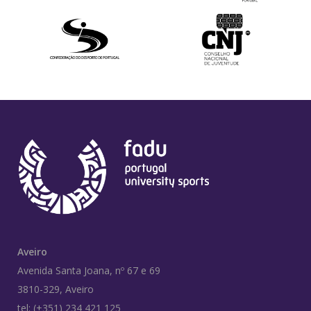
Aveiro
Avenida Santa Joana, nº 67 e 69
3810-329, Aveiro
tel: (+351) 234 421 125