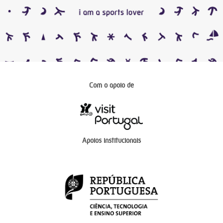
Com o apoio de
Apoios institucionais