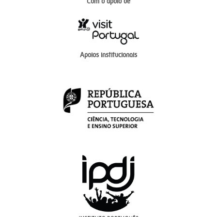
Com o apoio de
Apoios institucionais