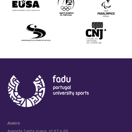
Aveiro
Avenida Santa Joana, nº 67 e 69