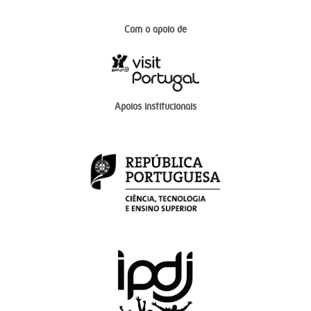
Com o apoio de
Apoios institucionais