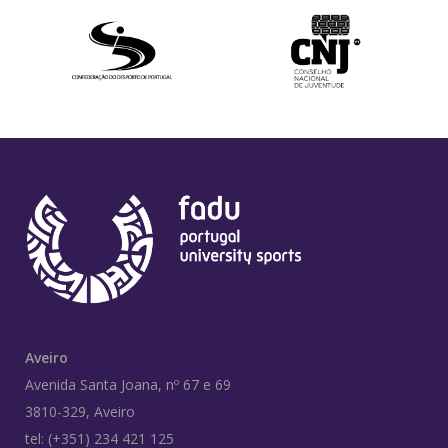
Aveiro
Avenida Santa Joana, nº 67 e 69
3810-329, Aveiro
tel: (+351) 234 421 125