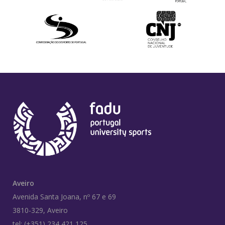
Aveiro
Avenida Santa Joana, nº 67 e 69
3810-329, Aveiro
tel: (+351) 234 421 125