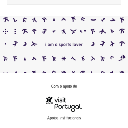
Com o apoio de
Apoios institucionais