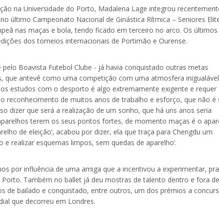
rição na Universidade do Porto, Madalena Lage integrou recentement
s no último Campeonato Nacional de Ginástica Rítmica – Seniores Elit
peã nas maças e bola, tendo ficado em terceiro no arco. Os últimos
edições dos torneios internacionais de Portimão e Ourense.
 pelo Boavista Futebol Clube - já havia conquistado outras metas
os, que antevê como uma competição com uma atmosfera inigualável.
r os estudos com o desporto é algo extremamente exigente e requer
 o reconhecimento de muitos anos de trabalho e esforço, que não é
o dizer que será a realização de um sonho, que há uns anos seria
s aparelhos terem os seus pontos fortes, de momento maças é o apar
relho de eleição’, acabou por dizer, ela que traça para Chengdu um
ção e realizar esquemas limpos, sem quedas de aparelho’.
nos por influência de uma amiga que a incentivou a experimentar, pra
o Porto. Também no ballet já deu mostras de talento dentro e fora d
os de bailado e conquistado, entre outros, um dos prémios a concur
ial que decorreu em Londres.