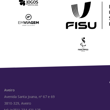
Aveiro
Avenida Santa Joana, nº 67 e 69
3810-329, Aveiro
tel: (+351) 234 421 125