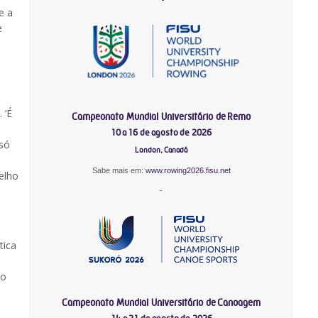
e a
e
 ‘É
Campeonato Mundial Universitário de Remo
10 a 16 de agosto de 2026
 só
London, Canadá
Sabe mais em:
www.rowing2026.fisu.net
elho
-
tica
e
so
Campeonato Mundial Universitário de Canoagem