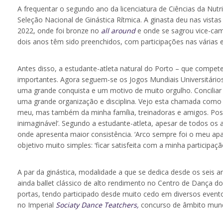
A frequentar o segundo ano da licenciatura de Ciências da Nut
Seleção Nacional de Ginástica Rítmica. A ginasta deu nas vista
2022, onde foi bronze no
all around
e onde se sagrou vice-cam
dois anos têm sido preenchidos, com participações nas várias 
Antes disso, a estudante-atleta natural do Porto – que compete
importantes. Agora seguem-se os Jogos Mundiais Universitári
uma grande conquista e um motivo de muito orgulho. Concilia
uma grande organização e disciplina. Vejo esta chamada como
meu, mas também da minha família, treinadoras e amigos. Poss
inimaginável’. Segundo a estudante-atleta, apesar de todos o
onde apresenta maior consistência. ‘Arco sempre foi o meu apa
objetivo muito simples: ‘ficar satisfeita com a minha participa
A par da ginástica, modalidade a que se dedica desde os seis a
ainda ballet clássico de alto rendimento no Centro de Dança d
portas, tendo participado desde muito cedo em diversos event
no Imperial
Sociaty Dance Teatchers,
concurso de âmbito mund