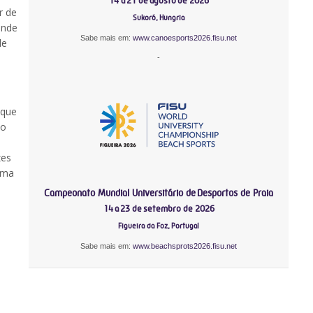
14 a 21 de agosto de 2026
r de
Sukoró, Hungria
onde
Sabe mais em:
www.canoesports2026.fisu.net
de
-
 que
do
zes
uma
Campeonato Mundial Universitário de Desportos de Praia
14 a 23 de setembro de 2026
Figueira da Foz, Portugal
Sabe mais em:
www.beachsprots2026.fisu.net