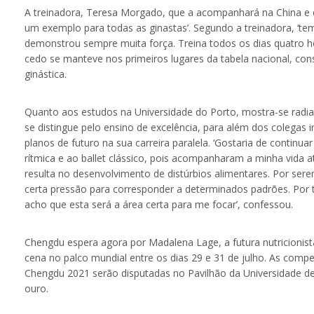
A treinadora, Teresa Morgado, que a acompanhará na China e qu
um exemplo para todas as ginastas’. Segundo a treinadora, ‘t
demonstrou sempre muita força. Treina todos os dias quatro 
cedo se manteve nos primeiros lugares da tabela nacional, cons
ginástica.
Quanto aos estudos na Universidade do Porto, mostra-se radian
se distingue pelo ensino de excelência, para além dos colegas i
planos de futuro na sua carreira paralela. ‘Gostaria de continu
rítmica e ao ballet clássico, pois acompanharam a minha vida 
resulta no desenvolvimento de distúrbios alimentares. Por se
certa pressão para corresponder a determinados padrões. Por t
acho que esta será a área certa para me focar’, confessou.
Chengdu espera agora por Madalena Lage, a futura nutricionist
cena no palco mundial entre os dias 29 e 31 de julho. As compet
Chengdu 2021 serão disputadas no Pavilhão da Universidade de
ouro.