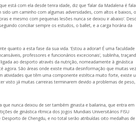
e está com ela desde tenra idade, diz que ‘falar da Madalena é fala
em sido um caminho com algumas adversidades, com altos e baixos, 
horas e mesmo com pequenas lesões nunca se deixou ir abaixo’. Des
eguindo conciliar sempre os estudos, o ballet, e a carga horária da
te quanto a esta fase da sua vida. ‘Estou a adorar! É uma faculdade
ncansáveis, professores e funcionários excecionais’, sublinha, traçan
ar ligada ao desporto através da nutrição, nomeadamente à ginástica
até agora. São áreas onde existe muita desinformação que muitas ve
rem atividades que têm uma componente estética muito forte, existe 
er visto já muitas carreiras terminarem devido a problemas de peso,
a que nunca deixou de ser também ginasta e bailarina, que entra em
ições de ginástica rítmica dos Jogos Mundiais Universitários FISU
 Desporto de Chengdu, e no total serão atribuídas oito medalhas de