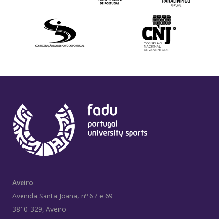
Aveiro
Avenida Santa Joana, nº 67 e 69
3810-329, Aveiro