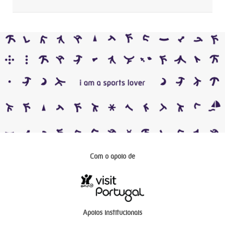
Com o apoio de
Apoios institucionais