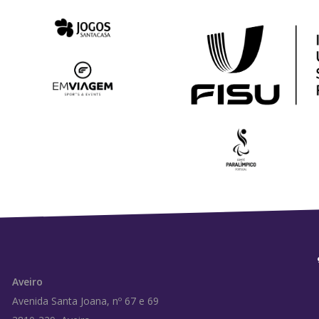
Aveiro
Avenida Santa Joana, nº 67 e 69