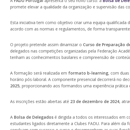
A
FADU Portugal
apresenta o seu novo curso: a
Bolsa de Del
promete elevar a qualidade da organização e supervisão das c
Esta iniciativa tem como objetivo criar uma equipa qualificad
acordo com as normas e regulamentos, de forma transparente e
O projeto pretende assim dinamizar o
Curso de Preparação d
delegados nas competições organizadas pela Federação Académi
tenham as conhecimentos basilares e compreensão de conteúd
A formação será realizada em
formato b-learning
, com duas
horário pós-laboral. A componente presencial decorrerá no dec
2025
, proporcionando aos formandos uma experiência prática 
As inscrições estão abertas até
23 de dezembro de 2024
, atr
A
Bolsa de Delegados
é dirigida a todos os interessados em c
estudantes ligados diretamente a Clubes FADU. Para além da
concluam com sucesso o curso e desempenhem as suas funçõ