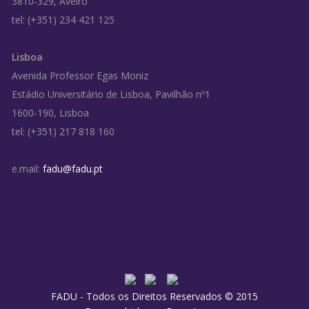
3810-329, Aveiro
tel: (+351) 234 421 125
Lisboa
Avenida Professor Egas Moniz
Estádio Universitário de Lisboa, Pavilhão nº1
1600-190, Lisboa
tel: (+351) 217 818 160
e.mail:
fadu@fadu.pt
FADU - Todos os Direitos Reservados © 2015