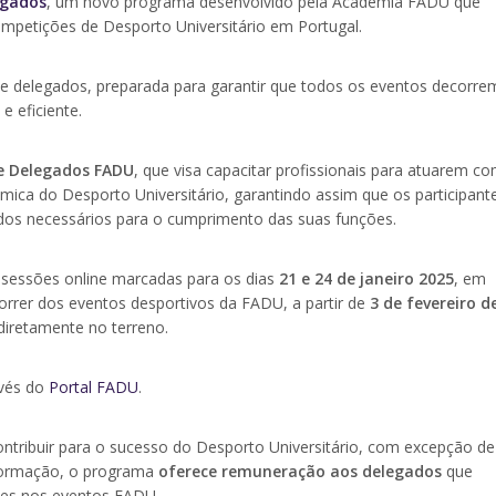
egados
, um novo programa desenvolvido pela Academia FADU que
ompetições de Desporto Universitário em Portugal.
a de delegados, preparada para garantir que todos os eventos decorre
 eficiente.
e Delegados FADU
, que visa capacitar profissionais para atuarem c
ca do Desporto Universitário, garantindo assim que os participant
os necessários para o cumprimento das suas funções.
 sessões online marcadas para os dias
21 e 24 de janeiro 2025
, em
orrer dos eventos desportivos da FADU, a partir de
3 de fevereiro d
diretamente no terreno.
avés do
Portal FADU
.
ontribuir para o sucesso do Desporto Universitário, com excepção de
 formação, o programa
oferece remuneração aos delegados
que
es nos eventos FADU.